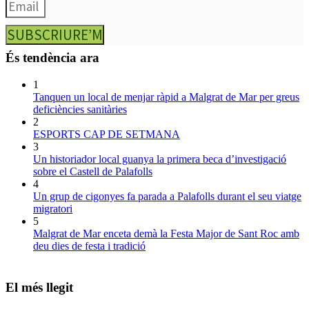
SUBSCRIURE’M
És tendència ara
1
Tanquen un local de menjar ràpid a Malgrat de Mar per greus
deficiències sanitàries
2
ESPORTS CAP DE SETMANA
3
Un historiador local guanya la primera beca d’investigació
sobre el Castell de Palafolls
4
Un grup de cigonyes fa parada a Palafolls durant el seu viatge
migratori
5
Malgrat de Mar enceta demà la Festa Major de Sant Roc amb
deu dies de festa i tradició
El més llegit