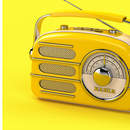
d’implantar un gran projecte hoteler i crear una zona
turística a Palafolls, entre el Molí Vell i Marineland.
Segons el partit, aquesta iniciativa promocionaria el
municipi i aportaria més riquesa a l’Ajuntament. Així
mateix, el partit considera que aportaria més
capacitat econòmica al consistori i que donaria
viabilitat a altres propostes plantejades. Ho explica el
número 2 a la llista, Óscar Bermán.
El projecte hoteler és una de les iniciatives que
Nosotros va plantejar el passat dissabte al Centre
Cívic de Ciutat Jardí, en el qual el partit encapçalat
per Jordi Caparrós i el seu president, Óscar Bermán,
van donar a conèixer a la ciutadania de la urbanització