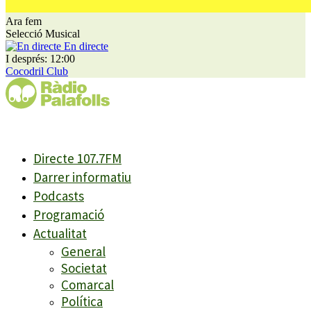
Ara fem
Selecció Musical
En directe
I després: 12:00
Cocodril Club
Directe 107.7FM
Darrer informatiu
Podcasts
Programació
Actualitat
General
Societat
Comarcal
Política