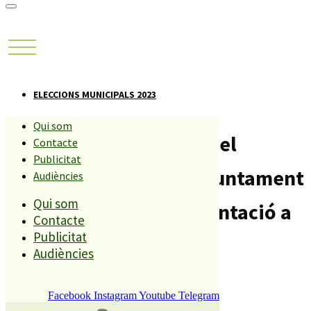
ELECCIONS MUNICIPALS 2023
Qui som
Esquerra Unitària perd el
Contacte
Publicitat
regidor que tenia a l’Ajuntament
Audiències
Qui som
i deixa de tenir representació a
Contacte
Publicitat
Palafolls
Audiències
Compartiu aquesta història
Facebook
Instagram
Youtube
Telegram