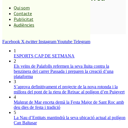
Qui som
Contacte
Publicitat
Audiències
SUBSCRIURE’M
És tendència ara
Facebook
X-twitter
Instagram
Youtube
Telegram
1
ESPORTS CAP DE SETMANA
2
Els veïns de Palafolls refermen la seva lluita contra la
benzinera del carrer Passada i preparen la creació d’una
plataforma
3
S’aprova definitivament el projecte de la nova rotonda i la
millora del pont de la riera de Reixac al polígon d’en Puigvert
4
Malgrat de Mar enceta demà la Festa Major de Sant Roc amb
deu dies de festa i tradició
5
La Nau d’Entitats mantindrà la seva ubicació actual al polígon
Can Baltasar