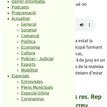
Darrer informatiu
moment de veure què ha passat, perquè no
Podcasts
esperaven perdre un regidor.
Programació
Actualitat
General
Societat
Comarcal
Recordem que fins ara Clara Hidalga ha estat la
Política
representant del partit al plenari municipal formant
Economia
Cultura
part de l’oposició a Palafolls. En el seu cas,
Policial – Judicial
s’acomiadarà del consistori el proper 14 de juny en un
Esports
ple extraordinari de tancament d’actes de la mateixa
Mobilitat
manera que ho faran els regidors que deixen d’estar
Especials
a l’Ajuntament.
Entrevistes
Plens Municipals
Especial Glòria
A partir d’ara no et perdis res. Rep
Coronavirus
els titulars al teu correu