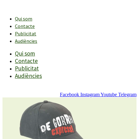
Vés
al
contingut
Qui som
Contacte
Publicitat
Audiències
Qui som
Contacte
Publicitat
Audiències
Facebook
Instagram
Youtube
Telegram