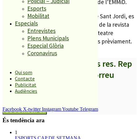
Policial – Judicial
Antonio Coll. Serà a les 19h al vestíbul de l’EMMiD.
Esports
Mobilitat
També, emmarcada dins dels actes de Sant Jordi, es
Especials
farà el pròxim 25 d’abril la presentació de la revista
Entrevistes
Vilelles. L’acte està previst a les 19h al teatre
Plens Municipals
municipal i per participar cal inscriure’s prèviament.
Especial Glòria
Coronavirus
A partir d’ara no et perdis res. Rep
els titulars al teu correu
Qui som
Contacte
Publicitat
Audiències
SUBSCRIURE’M
Facebook
X-twitter
Instagram
Youtube
Telegram
És tendència ara
1
ESPORTS CAP DE SETMANA