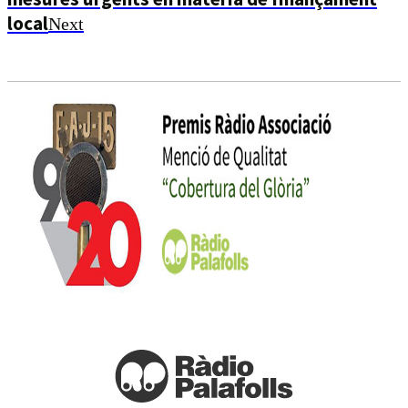
local
Next