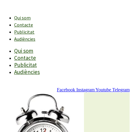
Vés
al
contingut
Qui som
Contacte
Publicitat
Audiències
Qui som
Contacte
Publicitat
Audiències
Facebook
Instagram
Youtube
Telegram