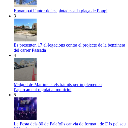
Enxampat l’autor de les pintades a la plaça de Poppi
3
Es presenten 17 al·legacions contra el projecte de la benzinera
del carrer Passada
4
Malgrat de Mar inicia els tràmits per implementar
l’aparcament regulat al municipi
5
La Festa dels 80 de Palafolls canvia de format i de DJs pel seu