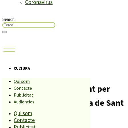
Coronavirus
Search
CULTURA
Qui som
Palafolls ho té tot a punt per
Contacte
Publicitat
celebrar una nova diada de Sant
Audiències
Qui som
Jordi
Contacte
Publicitat