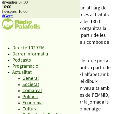
divendres 07:00
10:00
A banda de les parades que s’instal·laran al llarg de
I després: 10:00
tot el matí, també s’han preparat diverses activitats
dGorra
per lluir la jornada. Des de les 11h fins a les 13h hi
haurà la fira d’intercanvi de llibres que organitza la
biblioteca Enric Miralles de Palafolls. A partir de les
11:30h hi haurà una actuació musical dels combos de
Directe 107.7FM
l’Escola Municipal de Música.
Darrer informatiu
Podcasts
Ja a la tarda, a les 16;30h, es farà un taller que porta
Programació
per títol ‘Lletrejant’. Està adreçat a infants a partir de
Actualitat
3 anys i en ell es farà una il·lustració de l’alfabet amb
General
tècniques com el collage, el frottage i el dibuix.
Societat
Després es durà a terme una lectura en veu alta amb
Comarcal
l’acompanyament musical dels alumnes de l’EMMiD,
Política
des de les 17h a les 18:30h. I, per acabar la jornada la
Economia
Coral Palatiolo oferirà un concert en homenatge
Cultura