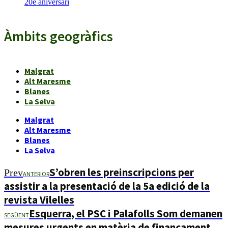
20è aniversari
Àmbits geogràfics
Malgrat
Alt Maresme
Blanes
La Selva
Malgrat
Alt Maresme
Blanes
La Selva
S’obren les preinscripcions per
Prev
ANTERIOR
assistir a la presentació de la 5a edició de la
revista Vilelles
Esquerra, el PSC i Palafolls Som demanen
SEGÜENT
mesures urgents en matèria de finançament