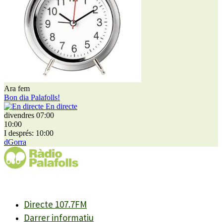
Ara fem
Bon dia Palafolls!
En directe
divendres 07:00
10:00
I després: 10:00
dGorra
Directe 107.7FM
Darrer informatiu