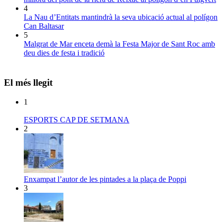
4
La Nau d’Entitats mantindrà la seva ubicació actual al polígon
Can Baltasar
5
Malgrat de Mar enceta demà la Festa Major de Sant Roc amb
deu dies de festa i tradició
El més llegit
1
ESPORTS CAP DE SETMANA
2
Enxampat l’autor de les pintades a la plaça de Poppi
3