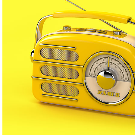
unitat de trànsit dels
Mossos d’Esquadra
i la
Guàrdia
Civil
, van dur a terme aquest dimarts un control
preventiu a peu de carretera que s’ha tancat amb un
balanç de
12 denúncies
i l’obertura de
31 actes
d’inspecció de treball
.
Durant el dispositiu es van aturar un total de
48
vehicles
. D’aquests, es va sancionar 5 per circular
amb la ITV caducada o sense l’assegurança en regla; 5
més per infraccions relacionades amb el transport de
mercaderies; 1 per infringir el reglament de
circulació; i 1 denúncia per motius sanitaris, en
detectar un vehicle que transportava peix sense les
condicions adequades.
A banda de la dotzena d’infraccions viàries, el control
va posar el focus en la situació laboral, amb un