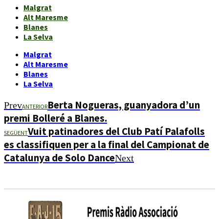
Malgrat
Alt Maresme
Blanes
La Selva
Malgrat
Alt Maresme
Blanes
La Selva
Berta Nogueras, guanyadora d’un
Prev
ANTERIOR
premi Bolleré a Blanes.
Vuit patinadores del Club Patí Palafolls
SEGÜENT
es classifiquen per a la final del Campionat de
Catalunya de Solo Dance
Next