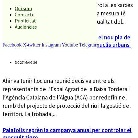
instal·lació de 343 aparells de telecontrol a les xarxes
Qui som
d’abastament d’aigua potable. Aquesta mesura té
Contacte
Publicitat
com a objectiu principal assegurar la qualitat del...
Audiències
Una doble mota i neteja de la llera és el nou pla de
l’ACA per protegir el Pla de Grau i els nuclis urbans
Facebook
X-twitter
Instagram
Youtube
Telegram
DC 27 MAIG 26
Ahir va tenir lloc una reunió decisiva entre els
representants de l’Espai Agrari de la Baixa Tordera i
l’Agència Catalana de l’Aigua (ACA) per redefinir el
rumb del projecte de protecció del riu i la gestió del
territori. La trobada,...
Palafolls reprèn la campanya anual per controlar el
mosquit tigre