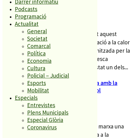
Darrer informatiu
Podcasts
Programació
DT 2 JUNY 26
Actualitat
General
L’Ajuntament de Palafolls ha participat aquest
Societat
dimarts 2 de juny en la jornada «Adaptació a la calor
Comarcal
en un context de canvi climàtic«, organitzada per la
Política
Diputació de Barcelona a l’Espai Francesca
Economia
Bonnemaison. El nostre municipi ha estat un dels...
Cultura
Policial – Judicial
Palafolls millorarà la gestió de l’aigua amb la
Esports
instal·lació de sistemes de telecontrol
Mobilitat
Especials
Entrevistes
DJ 28 MAIG 26
Plens Municipals
Especial Glòria
La Diputació de Barcelona ha posat en marxa una
Coronavirus
inversió total de 548.554,21 € destinada a la