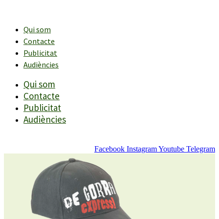
Vés
al
contingut
Qui som
Contacte
Publicitat
Audiències
Qui som
Contacte
Publicitat
Audiències
Facebook
Instagram
Youtube
Telegram