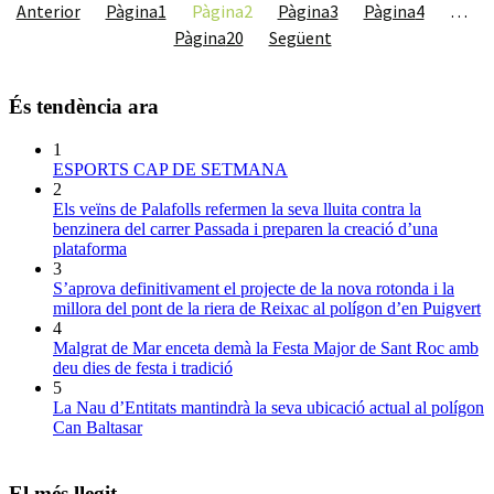
Anterior
Pàgina
1
Pàgina
2
Pàgina
3
Pàgina
4
…
Pàgina
20
Següent
És tendència ara
1
ESPORTS CAP DE SETMANA
2
Els veïns de Palafolls refermen la seva lluita contra la
benzinera del carrer Passada i preparen la creació d’una
plataforma
3
S’aprova definitivament el projecte de la nova rotonda i la
millora del pont de la riera de Reixac al polígon d’en Puigvert
4
Malgrat de Mar enceta demà la Festa Major de Sant Roc amb
deu dies de festa i tradició
5
La Nau d’Entitats mantindrà la seva ubicació actual al polígon
Can Baltasar
El més llegit