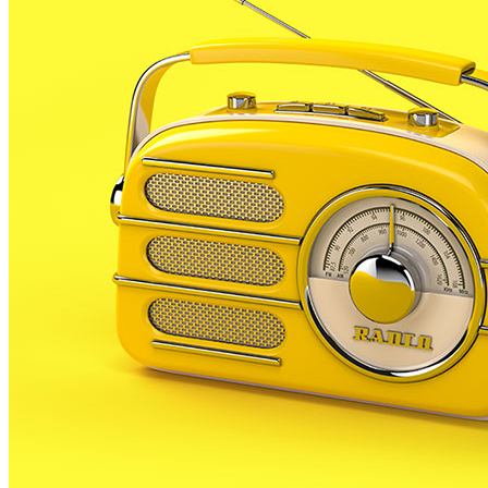
d’Honor
DT 4 ABR. 23
La victòria de l’equip palafollenc a la pista del Lloret,
per 2 a 4, i la derrota del tercer classificat de la lliga,
el Quart, els ha servit per assegurar-se la segona
plaça i, per tant, l’ascens a Divisió d’Honor,...
La Federació Catalana de Futsal preselecciona sis
palafollencs per a les categories inferiors
DV 28 OCT. 22
Aquesta setmana es van poder saber al programa
Minut a Minut d’aquesta casa les bones notícies pel