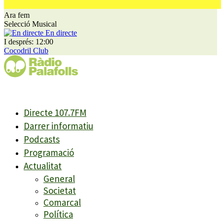
Ara fem
Selecció Musical
En directe
I després: 12:00
Cocodril Club
Directe 107.7FM
Darrer informatiu
Podcasts
Programació
Actualitat
General
Societat
Comarcal
Política