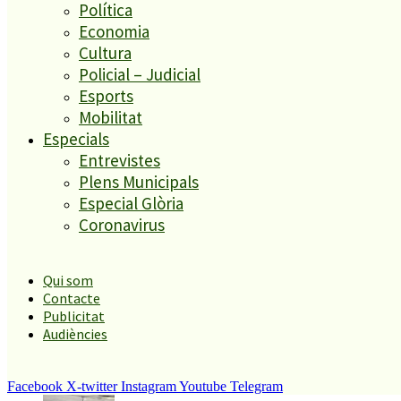
Política
El més llegit
Economia
Cultura
1
Policial – Judicial
ESPORTS CAP DE SETMANA
Esports
2
Mobilitat
Especials
Entrevistes
Plens Municipals
Tanquen un local de menjar ràpid a Malgrat de Mar per greus
Especial Glòria
deficiències sanitàries
Coronavirus
3
Qui som
Contacte
Publicitat
Enxampat l’autor de les pintades a la plaça de Poppi
Audiències
4
Facebook
X-twitter
Instagram
Youtube
Telegram