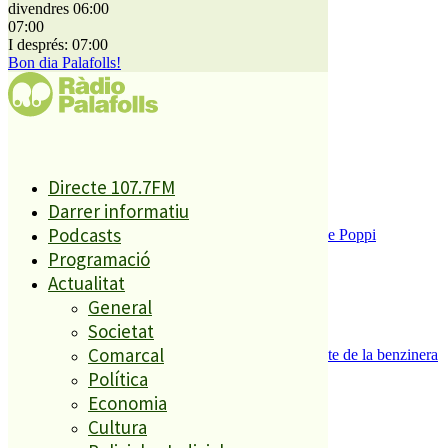
divendres 06:00
07:00
El més llegit
I després: 07:00
Bon dia Palafolls!
1
ESPORTS CAP DE SETMANA
2
Directe 107.7FM
Darrer informatiu
Podcasts
Enxampat l’autor de les pintades a la plaça de Poppi
3
Programació
Actualitat
General
Societat
Comarcal
Es presenten 17 al·legacions contra el projecte de la benzinera
del carrer Passada
Política
4
Economia
Cultura