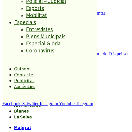
Policial – Judicial
Esports
Malgrat de Mar inicia els tràmits per implementar
Mobilitat
l’aparcament regulat al municipi
Especials
5
Entrevistes
Plens Municipals
Especial Glòria
Coronavirus
La Festa dels 80 de Palafolls canvia de format i de DJs pel seu
20è aniversari
Qui som
Contacte
Àmbits geogràfics
Publicitat
Audiències
Malgrat
Facebook
X-twitter
Instagram
Youtube
Telegram
Alt Maresme
Blanes
La Selva
Malgrat