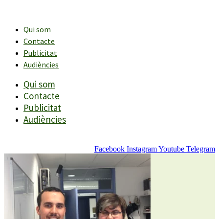
Vés
al
contingut
Qui som
Contacte
Publicitat
Audiències
Qui som
Contacte
Publicitat
Audiències
Facebook
Instagram
Youtube
Telegram