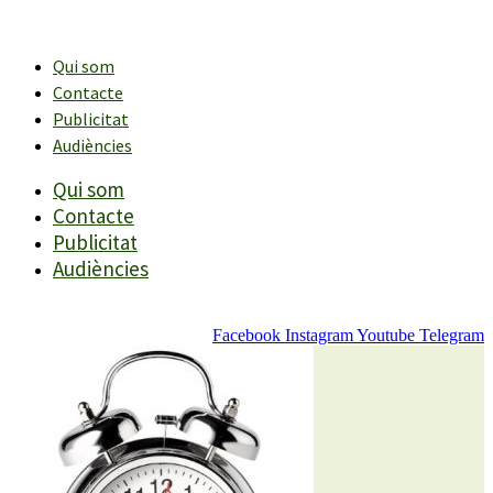
Vés
al
contingut
Qui som
Contacte
Publicitat
Audiències
Qui som
Contacte
Publicitat
Audiències
Facebook
Instagram
Youtube
Telegram