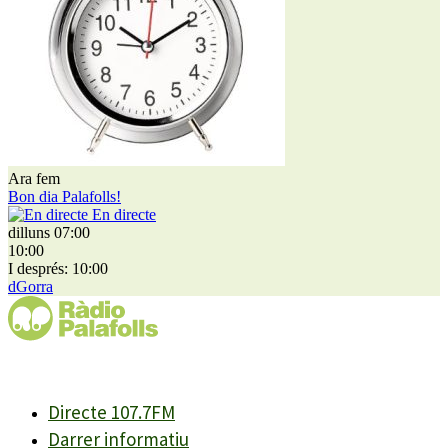
Ara fem
Bon dia Palafolls!
En directe
dilluns 07:00
10:00
I després: 10:00
dGorra
Directe 107.7FM
Darrer informatiu