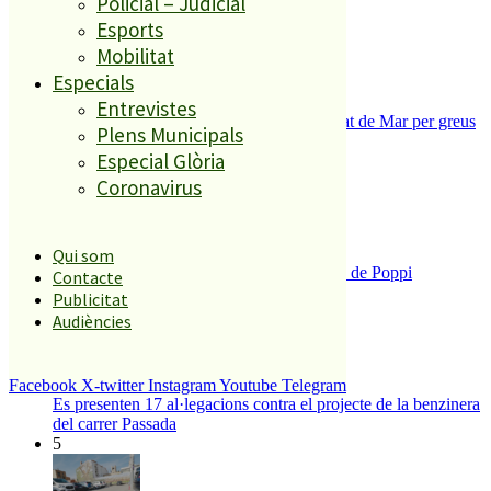
Policial – Judicial
2
Esports
Mobilitat
Especials
Entrevistes
Tanquen un local de menjar ràpid a Malgrat de Mar per greus
Plens Municipals
deficiències sanitàries
Especial Glòria
3
Coronavirus
Qui som
Enxampat l’autor de les pintades a la plaça de Poppi
Contacte
4
Publicitat
Audiències
Facebook
X-twitter
Instagram
Youtube
Telegram
Es presenten 17 al·legacions contra el projecte de la benzinera
del carrer Passada
5