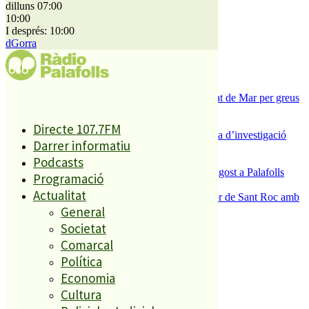
dilluns 07:00
10:00
I després: 10:00
És tendència ara
dGorra
1
ESPORTS CAP DE SETMANA
2
Tanquen un local de menjar ràpid a Malgrat de Mar per greus
deficiències sanitàries
3
Directe 107.7FM
Un historiador local guanya la primera beca d’investigació
Darrer informatiu
sobre el Castell de Palafolls
4
Podcasts
Festa per observar l’eclipsi solar del 12 d’agost a Palafolls
Programació
5
Actualitat
Malgrat de Mar enceta demà la Festa Major de Sant Roc amb
deu dies de festa i tradició
General
Societat
Comarcal
El més llegit
Política
Economia
1
Cultura
ESPORTS CAP DE SETMANA