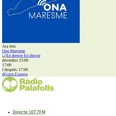
Ara fem
Ona Maresme
En directe
divendres 15:00
17:00
I després: 17:00
dGorra Express
Directe 107.7FM