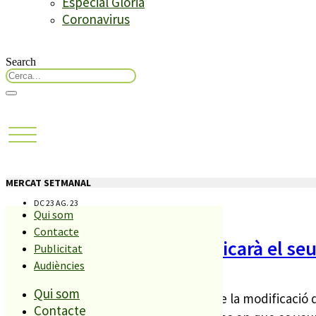
Especial Glòria
Coronavirus
Search
MERCAT SETMANAL
DC 23 AG. 23
Qui som
Contacte
El mercat setmanal modificarà el se
Publicitat
Audiències
Qui som
Fa uns dies, l’Ajuntament informava de la modificació
Contacte