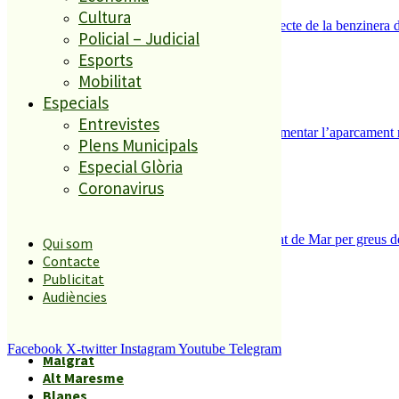
Cultura
Es presenten 17 al·legacions contra el projecte de la benzinera 
Policial – Judicial
4
Esports
Mobilitat
Especials
Entrevistes
Malgrat de Mar inicia els tràmits per implementar l’aparcament 
Plens Municipals
5
Especial Glòria
Coronavirus
Tanquen un local de menjar ràpid a Malgrat de Mar per greus def
Qui som
Contacte
Publicitat
Àmbits geogràfics
Audiències
Facebook
X-twitter
Instagram
Youtube
Telegram
Malgrat
Alt Maresme
Blanes