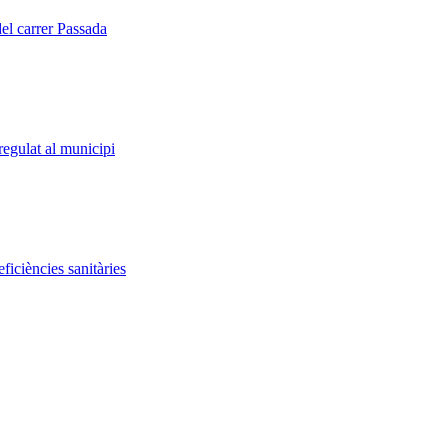
del carrer Passada
regulat al municipi
iciències sanitàries