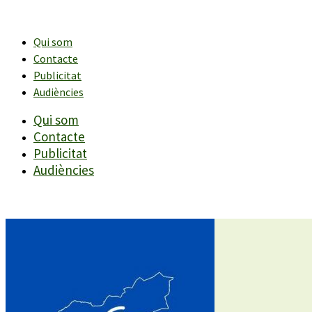
Vés
al
contingut
Qui som
Contacte
Publicitat
Audiències
Qui som
Contacte
Publicitat
Audiències