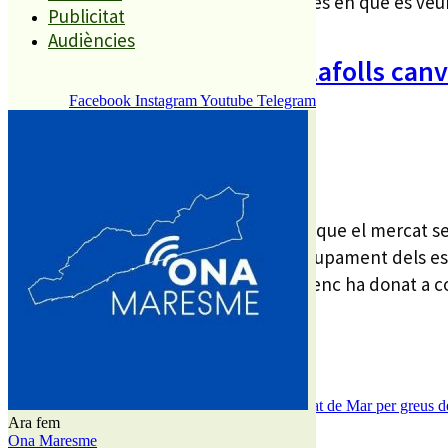
Festa Major. Ara, però, canvien les dates en que es veurà
Publicitat
Audiències
El mercat setmanal de Palafolls canvi
Major
Facebook
Instagram
Youtube
Telegram
DL 14 AG. 23
L’Ajuntament de Palafolls ha anunciat que el mercat se
ubicació habitual a causa del desenvolupament dels e
En aquest sentit, el consistori palafollenc ha donat a co
És tendència ara
1
Tanquen un local de menjar ràpid a Malgrat de Mar per greus def
Ara fem
2
Ona Maresme
ESPORTS CAP DE SETMANA