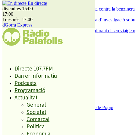
En directe
3
divendres 15:00
Els veïns de Palafolls refermen la seva lluita contra la benziner
17:00
4
I després: 17:00
Un historiador local guanya la primera beca d’investigació sobre
dGorra Express
5
Un grup de cigonyes fa parada a Palafolls durant el seu viatge m
El més llegit
1
Directe 107.7FM
ESPORTS CAP DE SETMANA
Darrer informatiu
2
Podcasts
Programació
Actualitat
General
Enxampat l’autor de les pintades a la plaça de Poppi
Societat
3
Comarcal
Política
Economia