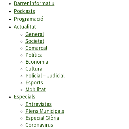
Darrer informatiu
Podcasts
Programació
Actualitat
General
Societat
Comarcal
Política
Economia
Cultura
Policial – Judicial
Esports
Mobilitat
Especials
Entrevistes
Plens Municipals
Especial Glòria
Coronavirus