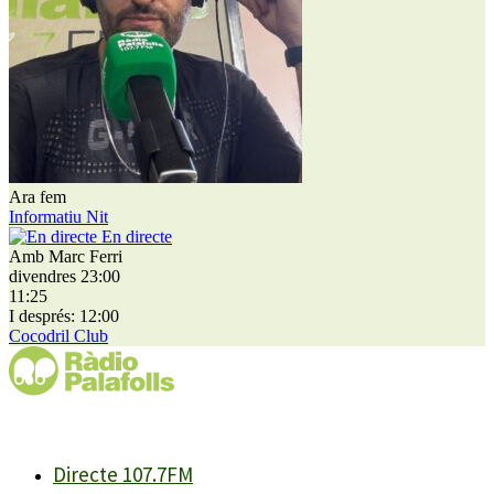
Ara fem
Informatiu Nit
En directe
Amb Marc Ferri
divendres 23:00
11:25
I després: 12:00
Cocodril Club
Directe 107.7FM