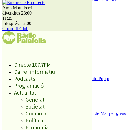
En directe
encallat
Amb Marc Ferri
divendres 23:00
11:25
El més llegit
I després: 12:00
Cocodril Club
1
ESPORTS CAP DE SETMANA
2
Directe 107.7FM
Darrer informatiu
Podcasts
Enxampat l’autor de les pintades a la plaça de Poppi
3
Programació
Actualitat
General
Societat
Comarcal
Tanquen un local de menjar ràpid a Malgrat de Mar per greus
deficiències sanitàries
Política
4
Economia