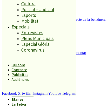
Cultura
Policial – Judicial
Esports
Es presenten 17 al·legacions contra el projecte de la benzinera
Mobilitat
del carrer Passada
Especials
5
Entrevistes
Plens Municipals
Especial Glòria
Coronavirus
Malgrat de Mar inicia els tràmits per implementar
l’aparcament regulat al municipi
Qui som
Contacte
Àmbits geogràfics
Publicitat
Audiències
Malgrat
Facebook
X-twitter
Instagram
Youtube
Telegram
Alt Maresme
Blanes
La Selva