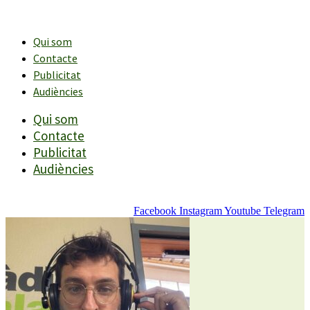
Vés
al
contingut
Qui som
Contacte
Publicitat
Audiències
Qui som
Contacte
Publicitat
Audiències
Facebook
Instagram
Youtube
Telegram