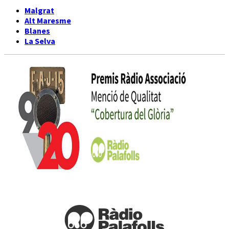
Malgrat
Alt Maresme
Blanes
La Selva