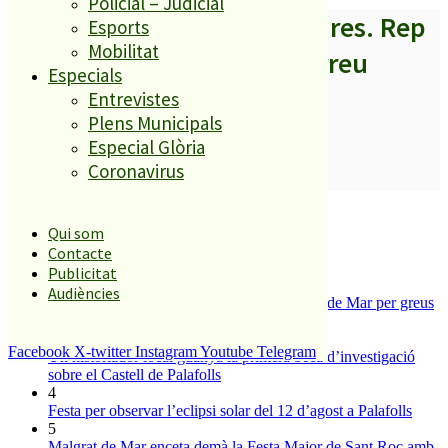
Policial – Judicial
A partir d’ara no et perdis res. Rep
Esports
Mobilitat
els titulars al teu correu
Especials
Entrevistes
Plens Municipals
Especial Glòria
Coronavirus
SUBSCRIURE’M
És tendència ara
Qui som
1
Contacte
ESPORTS CAP DE SETMANA
Publicitat
2
Audiències
Tanquen un local de menjar ràpid a Malgrat de Mar per greus
deficiències sanitàries
3
Facebook
X-twitter
Instagram
Youtube
Telegram
Un historiador local guanya la primera beca d’investigació
sobre el Castell de Palafolls
4
Festa per observar l’eclipsi solar del 12 d’agost a Palafolls
5
Malgrat de Mar enceta demà la Festa Major de Sant Roc amb