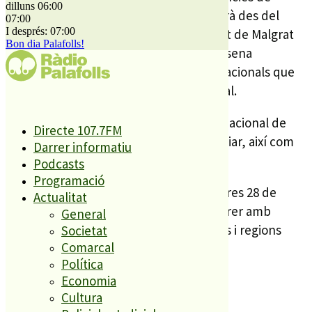
dilluns 06:00
viatges. A més de la promoció que es farà des del
07:00
I després: 07:00
mostrador, la delegació de l’Ajuntament de Malgrat
Bon dia Palafolls!
té concertades entrevistes amb una desena
d’agències de viatges nacionals i internacionals que
treballen en l’àmbit del Turisme Cultural.
Malgrat de Mar vendrà el Festival Internacional de
Directe 107.7FM
Bandes i la certificació de Turisme Familiar, així com
Darrer informatiu
tota la seva oferta com a destinació.
Podcasts
Programació
Fitur obre les seves portes demà dimecres 28 de
Actualitat
gener fins el proper diumenge 1 de febrer amb
General
13.000 empreses expositores i 170 països i regions
Societat
Comarcal
representades.
Política
Aj Malgrat – Premsa
Economia
Cultura