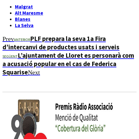
Malgrat
Alt Maresme
Blanes
La Selva
PLF prepara la seva 1a Fira
Prev
ANTERIOR
d’intercanvi de productes usats i serveis
L’ajuntament de Lloret es personarà com
SEGÜENT
a acusació popular en el cas de Federica
Squarise
Next