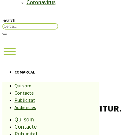
Coronavirus
Search
COMARCAL
Qui som
Les poblacions veïnes
Contacte
Publicitat
desembarquen demà a FITUR.
Audiències
Qui som
Compartiu aquesta història
Contacte
Publicitat