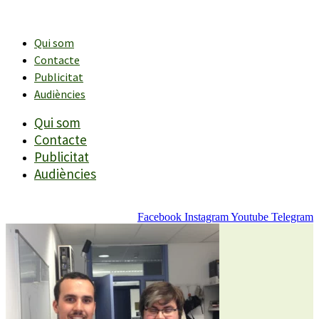
Vés
al
contingut
Qui som
Contacte
Publicitat
Audiències
Qui som
Contacte
Publicitat
Audiències
Facebook
Instagram
Youtube
Telegram