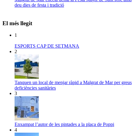
deu dies de festa i tradició
El més llegit
1
ESPORTS CAP DE SETMANA
2
Tanquen un local de menjar ràpid a Malgrat de Mar per greus
deficiències sanitàries
3
Enxampat l’autor de les pintades a la plaça de Poppi
4