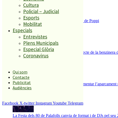
Cultura
Policial – Judicial
Esports
Enxampat l’autor de les pintades a la plaça de Poppi
Mobilitat
3
Especials
Entrevistes
Plens Municipals
Especial Glòria
Es presenten 17 al·legacions contra el projecte de la benzinera 
Coronavirus
4
Qui som
Contacte
Publicitat
Malgrat de Mar inicia els tràmits per implementar l’aparcament 
Audiències
5
Facebook
X-twitter
Instagram
Youtube
Telegram
La Festa dels 80 de Palafolls canvia de format i de DJs pel seu 