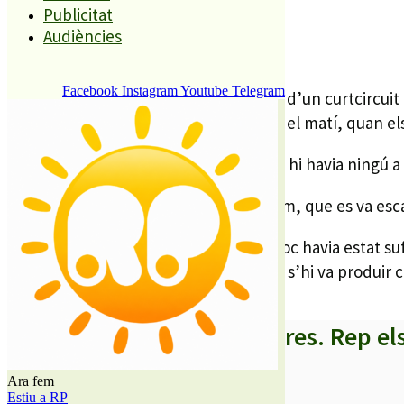
Publicitat
REDACCIÓ
Audiències
24 MARÇ, 2009
Facebook
Instagram
Youtube
Telegram
Els bombers treballen amb la hipòtesi d’un curtcircuit 
foc es va donar capa tres quarts d’11 del matí, quan el
En el moment de declarar-se el foc no hi havia ningú a 
Tot i que no hi va haver víctimes, el fum, que es va es
El cap de Bombers va explicar que el foc havia estat su
l’edifici, segons les mateixes fonts, no s’hi va produir
A partir d’ara no et perdis res. Rep el
Ara fem
Estiu a RP