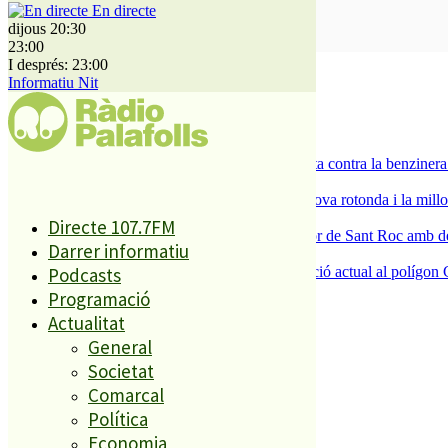
En directe
dijous 20:30
SUBSCRIURE’M
23:00
I després: 23:00
És tendència ara
Informatiu Nit
1
ESPORTS CAP DE SETMANA
2
Els veïns de Palafolls refermen la seva lluita contra la benziner
3
S’aprova definitivament el projecte de la nova rotonda i la millo
4
Directe 107.7FM
Malgrat de Mar enceta demà la Festa Major de Sant Roc amb deu 
Darrer informatiu
5
Podcasts
La Nau d’Entitats mantindrà la seva ubicació actual al polígon 
Programació
Actualitat
El més llegit
General
Societat
1
Comarcal
ESPORTS CAP DE SETMANA
Política
2
Economia