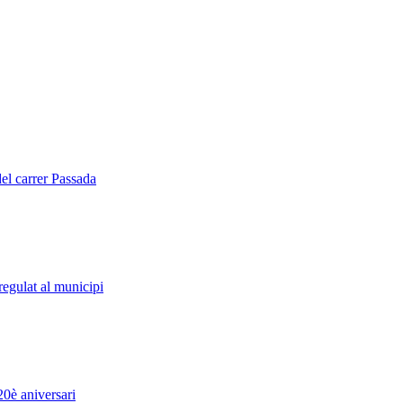
del carrer Passada
regulat al municipi
20è aniversari