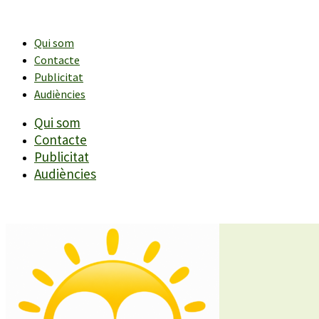
Vés
al
contingut
Qui som
Contacte
Publicitat
Audiències
Qui som
Contacte
Publicitat
Audiències