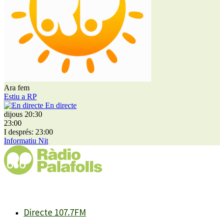
Ara fem
Estiu a RP
En directe
dijous 20:30
23:00
I després: 23:00
Informatiu Nit
Directe 107.7FM