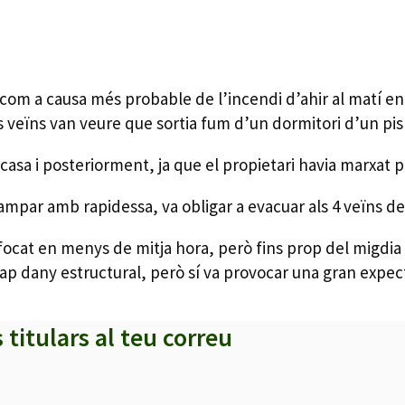
com a causa més probable de l’incendi d’ahir al matí en 
s veïns van veure que sortia fum d’un dormitori d’un pis 
casa i posteriorment, ja que el propietari havia marxat 
campar amb rapidessa, va obligar a evacuar als 4 veïns d
focat en menys de mitja hora, però fins prop del migdia n
 cap dany estructural, però sí va provocar una gran expect
s titulars al teu correu