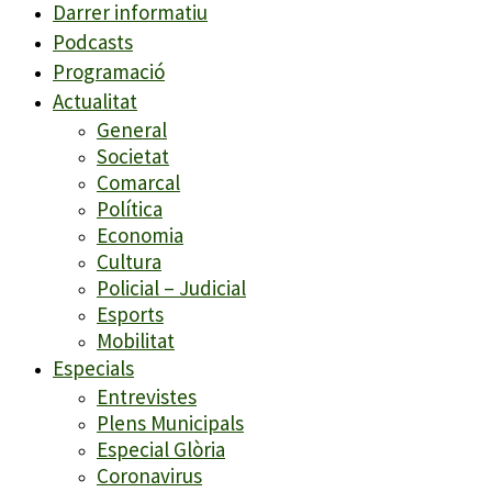
Darrer informatiu
Podcasts
Programació
Actualitat
General
Societat
Comarcal
Política
Economia
Cultura
Policial – Judicial
Esports
Mobilitat
Especials
Entrevistes
Plens Municipals
Especial Glòria
Coronavirus