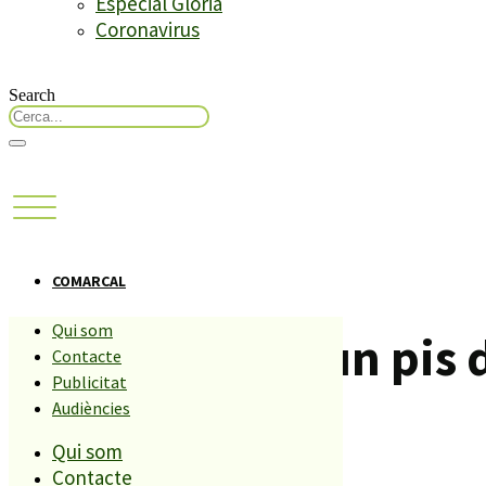
Especial Glòria
Coronavirus
Search
COMARCAL
Qui som
Un incendi en un pis 
Contacte
Publicitat
Audiències
Compartiu aquesta història
Qui som
Contacte