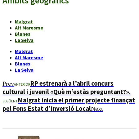
Àmbits geogràfics
Malgrat
Alt Maresme
Blanes
La Selva
Malgrat
Alt Maresme
Blanes
La Selva
RP estrenarà a l’abril concurs
Prev
ANTERIOR
cultural i juvenil «Què m’estàs preguntant?».
Malgrat inicia el primer projecte finançat
SEGÜENT
pel Fons Estat d’Inversió Local
Next