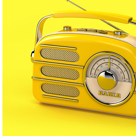
Pineda han entregat a l’Ajuntament 800 signatures en
contra de la instal·lació, a l’entrada del polígon
industrial de Mas Roger, d’un tanatori.
Els signants consideren que el lloc triat no és l’idoni
per instal·lar-hi l’equipament, ja que es troba proper
a una zona residencial, a tocar de les cases i davant
d’una llar d’avis. Els veïns expliquen que la notícia del
nou tanatori els va arribar en forma de notificació
oficial només a dues cases .
Ara els veïns es reuniran amb l’alcalde de Pineda,
Xavier Amor, a qui exposaran els seus arguments per
rebutjar la instal·lació del tanatori.
Els protestants consideren que hi ha llocs millors i
més discrets per posar-hi aquest tipus de serveis i
recorden que la proposta de Pineda no compleix els