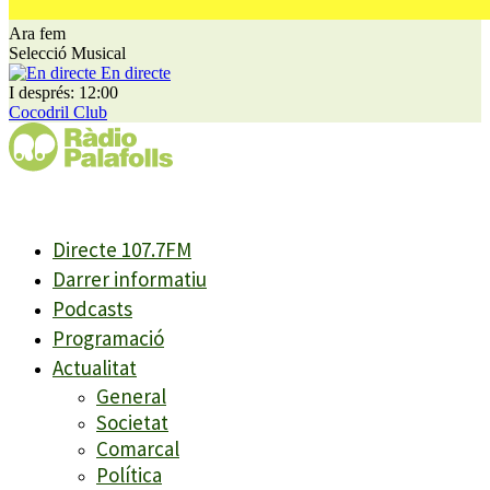
Ara fem
Selecció Musical
En directe
I després: 12:00
Cocodril Club
Directe 107.7FM
Darrer informatiu
Podcasts
Programació
Actualitat
General
Societat
Comarcal
Política