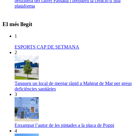
benzinera del carrer Passada i preparen la creació d’una
plataforma
El més llegit
1
ESPORTS CAP DE SETMANA
2
Tanquen un local de menjar ràpid a Malgrat de Mar per greus
deficiències sanitàries
3
Enxampat l’autor de les pintades a la plaça de Poppi
4