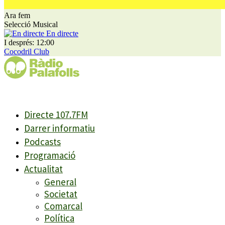
Ara fem
Selecció Musical
En directe
I després: 12:00
Cocodril Club
Directe 107.7FM
Darrer informatiu
Podcasts
Programació
Actualitat
General
Societat
Comarcal
Política