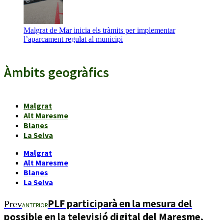
Malgrat de Mar inicia els tràmits per implementar
l’aparcament regulat al municipi
Àmbits geogràfics
Malgrat
Alt Maresme
Blanes
La Selva
Malgrat
Alt Maresme
Blanes
La Selva
PLF participarà en la mesura del
Prev
ANTERIOR
possible en la televisió digital del Maresme,