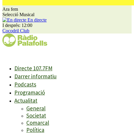
Ara fem
Selecció Musical
En directe
I després: 12:00
Cocodril Club
Directe 107.7FM
Darrer informatiu
Podcasts
Programació
Actualitat
General
Societat
Comarcal
Política