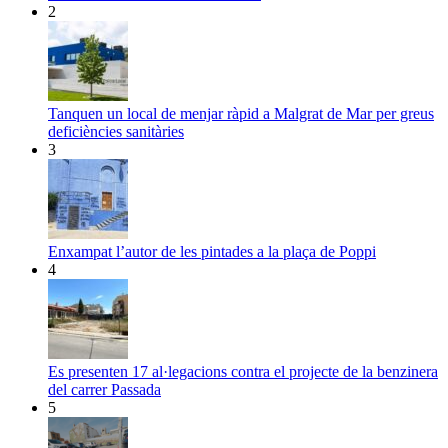
2
Tanquen un local de menjar ràpid a Malgrat de Mar per greus
deficiències sanitàries
3
Enxampat l’autor de les pintades a la plaça de Poppi
4
Es presenten 17 al·legacions contra el projecte de la benzinera
del carrer Passada
5