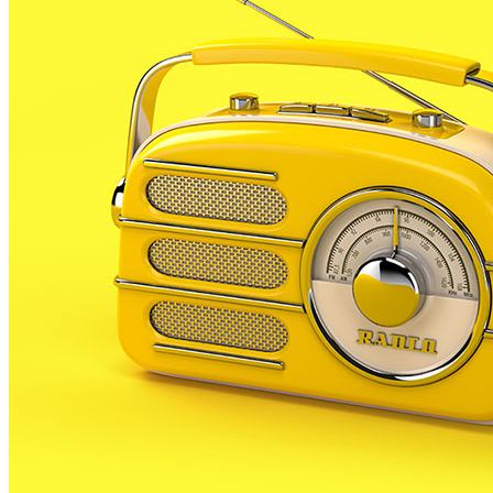
però, PLF ha experimentat un creixament substingut
del nombre d’aturats des del mes de juny i fins a
Setembre.
Segons dades del Departament de Treball, el mes de
setembre es va tancar a PLF amb 754 aturats,
recuperant així el nombre que tenia el nostre
municipi al mes de març, i que de fet era el nombre
màxim d’aturats registrats des que va començar la
crisi econòmica.
Els mesos d’Abril i Maig, van ser els únics que es va
reduir el nombre de desocupats, però des del juny ha
tornat ha augmentar lentament.
El juny hi havia a PLF 660 aturats. Al juliol, la xifra va
augmentar als 668. L’agost va tancar amb prop de 700
i el setembre amb 754 desocupats al nostre municipi.