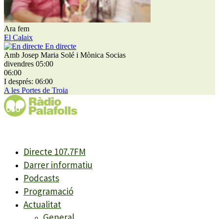
Ara fem
El Calaix
En directe
Amb Josep Maria Solé i Mònica Socias
divendres 05:00
06:00
I després: 06:00
A les Portes de Troia
Directe 107.7FM
Darrer informatiu
Podcasts
Programació
Actualitat
General