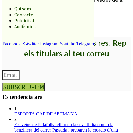
reforma de la llei antitabac”.
Qui som
Contacte
Publicitat
El Punt
Audiències
A partir d’ara no et perdis res. Rep
Facebook
X-twitter
Instagram
Youtube
Telegram
els titulars al teu correu
SUBSCRIURE’M
És tendència ara
1
ESPORTS CAP DE SETMANA
2
Els veïns de Palafolls refermen la seva lluita contra la
benzinera del carrer Passada i preparen la creació d’una