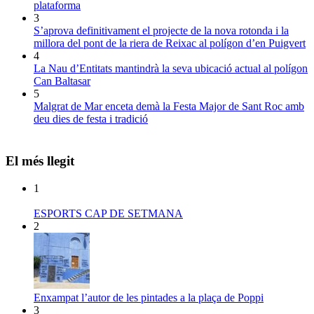
plataforma
3
S’aprova definitivament el projecte de la nova rotonda i la
millora del pont de la riera de Reixac al polígon d’en Puigvert
4
La Nau d’Entitats mantindrà la seva ubicació actual al polígon
Can Baltasar
5
Malgrat de Mar enceta demà la Festa Major de Sant Roc amb
deu dies de festa i tradició
El més llegit
1
ESPORTS CAP DE SETMANA
2
Enxampat l’autor de les pintades a la plaça de Poppi
3