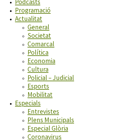
Podcasts
Programació
Actualitat
General
Societat
Comarcal
Política
Economia
Cultura
Policial – Judicial
Esports
Mobilitat
Especials
Entrevistes
Plens Municipals
Especial Glòria
Coronavirus