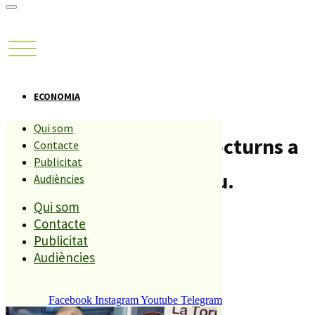
ECONOMIA
Qui som
Autoritzen als locals nocturns a
Contacte
Publicitat
ampliar horaris a l’estiu.
Audiències
Qui som
Compartiu aquesta història
Contacte
Publicitat
Audiències
REDACCIÓ
25 MAIG, 2011
Facebook
Instagram
Youtube
Telegram