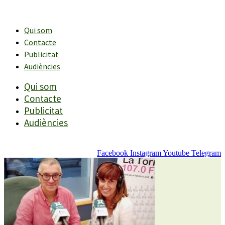
Vés
al
contingut
Qui som
Contacte
Publicitat
Audiències
Qui som
Contacte
Publicitat
Audiències
Facebook
Instagram
Youtube
Telegram