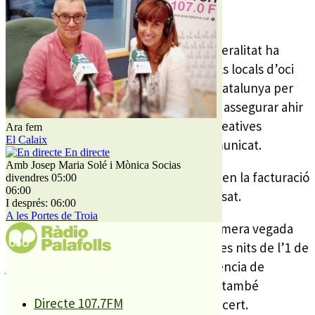
per primera vegada en 22 anys, la Generalitat ha
autoritzat que s’ampliïn els horaris dels locals d’oci
nocturn a 67 localitats turístiques de Catalunya per
aquesta temporada d’estiu, segons va assegurar ahir
la Federació Catalana d’Activitats Recreatives
Ara fem
El Calaix
Musicals (Fecasarm) a través d’un comunicat.
En directe
Amb Josep Maria Solé i Mònica Socias
L’ampliació pot suposar un increment en la facturació
divendres 05:00
06:00
de fins a un 40% respecte de l’any passat.
I després: 06:00
A les Portes de Troia
L’ampliació ja va ser concedida per primera vegada
per Setmana Santa i ara comprendrà les nits de l’1 de
juny al 15 de setembre. A més, a diferència de
Setmana Santa, i aquesta autorització també
Directe 107.7FM
beneficiarà els cafès teatre i cafès concert.