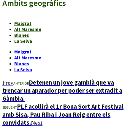
Àmbits geogràfics
Malgrat
Alt Maresme
Blanes
La Selva
Malgrat
Alt Maresme
Blanes
La Selva
Detenen un jove gambià que va
Prev
ANTERIOR
trencar un aparador per poder ser extradit a
Gàmbia.
PLF acollirà el 1r Bona Sort Art Festival
SEGÜENT
amb Sisa, Pau Riba i Joan Reig entre els
convidats.
Next