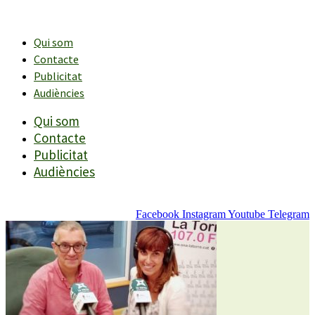
Vés
al
contingut
Qui som
Contacte
Publicitat
Audiències
Qui som
Contacte
Publicitat
Audiències
Facebook
Instagram
Youtube
Telegram