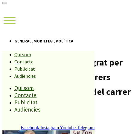
GENERAL
,
MOBILITAT
,
POLÍTICA
Qui som
Protestes al ple de Malgrat per
Contacte
Publicitat
la remodelació dels carrers
Audiències
Qui som
Llibertat St. Elm i part del carrer
Contacte
Publicitat
del Carme.
Audiències
Compartiu aquesta història
Facebook
Instagram
Youtube
Telegram