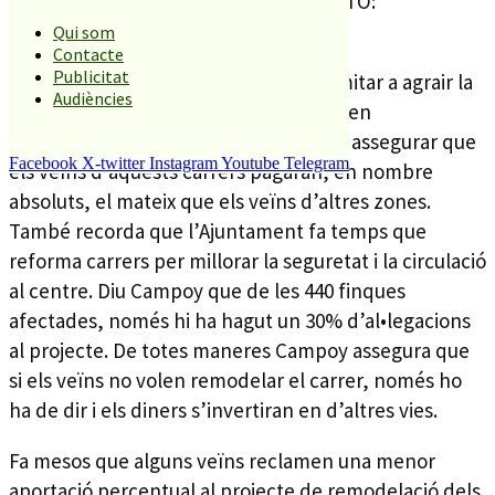
Veïns protestant al ple d'ahir. FOTO:
RP
Qui som
Contacte
Publicitat
Durant el plenari, l’alcaldessa es va limitar a agrair la
Audiències
intervenció dels veïns. Posteriorment en
declaracions a RP, Conxita Campoy, va assegurar que
Facebook
X-twitter
Instagram
Youtube
Telegram
els veïns d’aquests carrers pagaran, en nombre
absoluts, el mateix que els veïns d’altres zones.
També recorda que l’Ajuntament fa temps que
reforma carrers per millorar la seguretat i la circulació
al centre. Diu Campoy que de les 440 finques
afectades, només hi ha hagut un 30% d’al•legacions
al projecte. De totes maneres Campoy assegura que
si els veïns no volen remodelar el carrer, només ho
ha de dir i els diners s’invertiran en d’altres vies.
Fa mesos que alguns veïns reclamen una menor
aportació percentual al projecte de remodelació dels