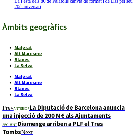
La Festa dels 80 de Palafolls canvia de format i de DJs pel seu
20è aniversari
Àmbits geogràfics
Malgrat
Alt Maresme
Blanes
La Selva
Malgrat
Alt Maresme
Blanes
La Selva
La Diputació de Barcelona anuncia
Prev
ANTERIOR
una injecció de 200 M€ als Ajuntaments
Diumenge arriben a PLF el Tres
SEGÜENT
Tombs
Next