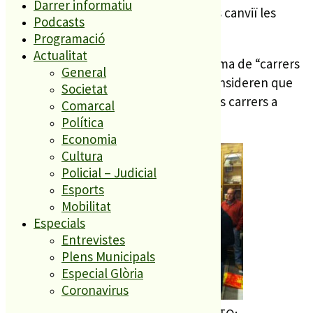
Darrer informatiu
l’equip de govern que es reflexioni i es canviï les
Podcasts
intencions.
Programació
Actualitat
Els veïns mostraven cartells amb el lema de “carrers
General
segurs i ass€quibles”, ja que també consideren que
Societat
no es millora la seguretat en algun dels carrers a
Comarcal
intervenir.
Política
Economia
Cultura
Policial – Judicial
Esports
Mobilitat
Especials
Entrevistes
Plens Municipals
Especial Glòria
Coronavirus