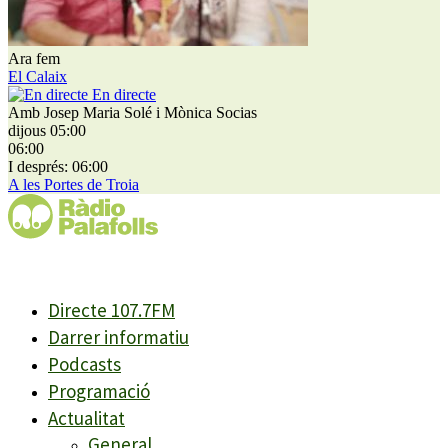
Ara fem
El Calaix
En directe
Amb Josep Maria Solé i Mònica Socias
dijous 05:00
06:00
I després: 06:00
A les Portes de Troia
Directe 107.7FM
Darrer informatiu
Podcasts
Programació
Actualitat
General