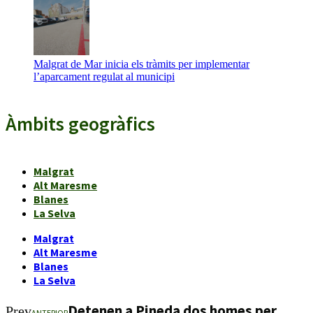
Malgrat de Mar inicia els tràmits per implementar
l’aparcament regulat al municipi
Àmbits geogràfics
Malgrat
Alt Maresme
Blanes
La Selva
Malgrat
Alt Maresme
Blanes
La Selva
Detenen a Pineda dos homes per
Prev
ANTERIOR