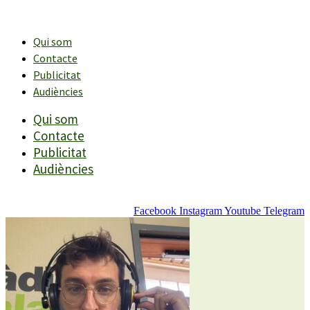
Vés
al
contingut
Qui som
Contacte
Publicitat
Audiències
Qui som
Contacte
Publicitat
Audiències
Facebook
Instagram
Youtube
Telegram