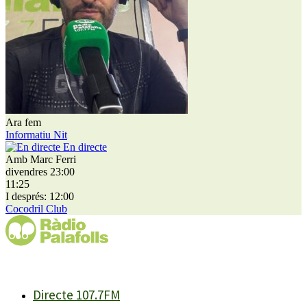
Ara fem
Informatiu Nit
En directe
Amb Marc Ferri
divendres 23:00
11:25
I després: 12:00
Cocodril Club
Directe 107.7FM