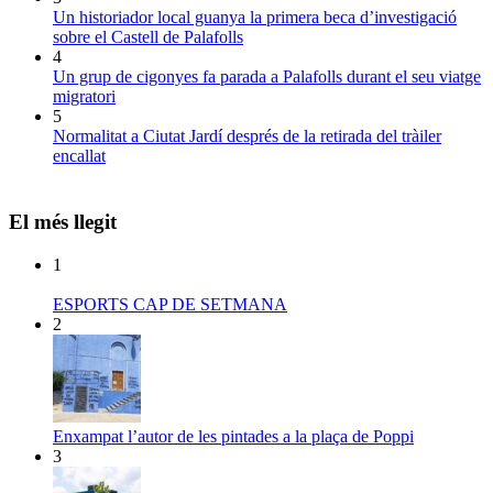
Un historiador local guanya la primera beca d’investigació
sobre el Castell de Palafolls
4
Un grup de cigonyes fa parada a Palafolls durant el seu viatge
migratori
5
Normalitat a Ciutat Jardí després de la retirada del tràiler
encallat
El més llegit
1
ESPORTS CAP DE SETMANA
2
Enxampat l’autor de les pintades a la plaça de Poppi
3