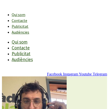
Vés
al
contingut
Qui som
Contacte
Publicitat
Audiències
Qui som
Contacte
Publicitat
Audiències
Facebook
Instagram
Youtube
Telegram