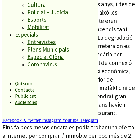
El restaurant i hostal va tancar ja fa uns anys, i des de
Cultura
Policial – Judicial
llavors l’immoble ha estat tancat. Tot i això les
Esports
incursions de persones alienes al recinte eren
Mobilitat
freqüents i s’hi ha generat diferents incendis tant
Especials
dins com just al voltant de l’immoble. La degradació
Entrevistes
màxima, però, ha arribat des que la carretera on es
Plens Municipals
troba el Molí Vell, va passar a ser secundària per
Especial Glòria
l’entrada en funcionament del nou vial de connexió
Coronavirus
amb Blanes. Això, combinat amb la crisi econòmica,
va fer augmentar els robatoris a l’interior de
Qui som
l’immoble, on j no queda rastre de res metàl•lic ni de
Contacte
cablejat. A més les bretolades han esfondrat gran
Publicitat
Audiències
part dels sostres de les plantes que abans havien
allotjat els clients de l’hostal o del restaurant.
Facebook
X-twitter
Instagram
Youtube
Telegram
Fins fa pocs mesos encara es podia trobar una oferta
a internet per comprar l’immoble per poc més de 2