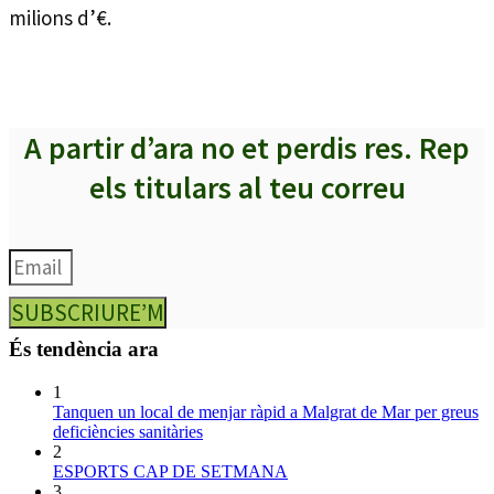
milions d’€.
A partir d’ara no et perdis res. Rep
els titulars al teu correu
SUBSCRIURE’M
És tendència ara
1
Tanquen un local de menjar ràpid a Malgrat de Mar per greus
deficiències sanitàries
2
ESPORTS CAP DE SETMANA
3