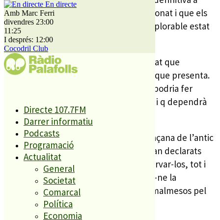
En directe
l’immoble que fa anys que està abandonat i que els
Amb Marc Ferri
divendres 23:00
reiterats saquejos han deixat en un deplorable estat
11:25
de conservació.
I després: 12:00
Cocodril Club
El consistori demanarà ara a la propietat que
enderroqui l’immoble davant el perill que presenta.
Si finalment la propietat no actua, ho podria fer
l’Ajuntament de forma subsidiària, tot i q dependrà
Directe 107.7FM
del cost de l’operació.
Darrer informatiu
Podcasts
Ara faltarà saber que passarà amb la façana de l’antic
Programació
Hostal i amb la torre superior, que estan declarats
Actualitat
d’interès local, i per tant caldria preservar-los, tot i
General
que sembla impossible poder garantir-ne la
Societat
continuïtat, ja que també estan molt malmesos pel
Comarcal
pas del temps i dels brètols.
Política
Economia