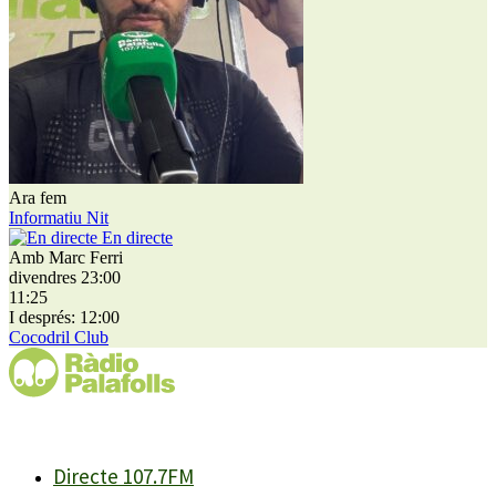
Ara fem
Informatiu Nit
En directe
Amb Marc Ferri
divendres 23:00
11:25
I després: 12:00
Cocodril Club
Directe 107.7FM