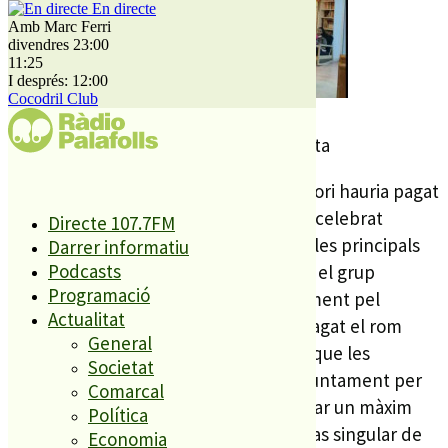
En directe
Amb Marc Ferri
divendres 23:00
11:25
I després: 12:00
Cocodril Club
Imatge de la Festa Infantil de les
Festes de St Sebastià. Foto: Diverta
En total, segons la regidora, el consistori hauria pagat
uns 2 mil € per aquesta festa que s’ha celebrat
Directe 107.7FM
durant el cap de setmana. Afirma que les principals
Darrer informatiu
Podcasts
activitats, com el ball, les havaneres o el grup
Programació
infantil, han estat finançades directament pel
Actualitat
consistori i que l’entitat veïnal ha sufragat el rom
General
cremat i la xocolatada. De fet recorda que les
Societat
subvencions que es donen des de l’Ajuntament per
Comarcal
activitats com aquesta, són per finançar un màxim
Política
del 50% del seu cost, però que en el cas singular de
Economia