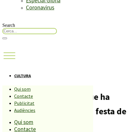
Especial Glòria
Coronavirus
Search
CULTURA
Qui som
L’Ajuntament afirma que ha
Contacte
Publicitat
finançat gran part de la festa de
Audiències
Qui som
St. Sebastià
Contacte