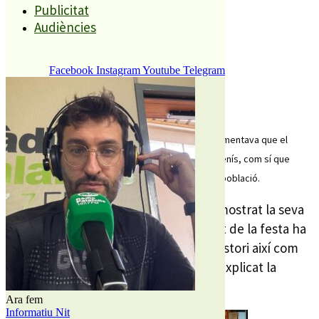
Publicitat
Compartiu aquesta història
Audiències
Facebook
Instagram
Youtube
Telegram
REDACCIÓ
27 GENER, 2015
Divendres, el president de l’entitat, Jordi Ballbé, lamentava que el
consistori no subvencionés la festa petita de St. Genís, com sí que
passa amb les activitats que es fan al centre de la població.
Des de l’Àrea de Cultura de PLF ham mostrat la seva
sorpresa, ja que afirmen que gran part de la festa ha
estat finançada directament pel consistori així com
també la publicitat de la festa. Ho ha explicat la
regidora , Dolors Agüera.
Ara fem
Informatiu Nit