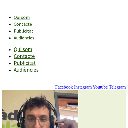
Vés
al
contingut
Qui som
Contacte
Publicitat
Audiències
Qui som
Contacte
Publicitat
Audiències
Facebook
Instagram
Youtube
Telegram