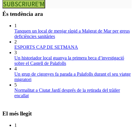
SUBSCRIURE’M
És tendència ara
1
Tanquen un local de menjar ràpid a Malgrat de Mar per greus
deficiències sanitàries
2
ESPORTS CAP DE SETMANA
3
Un historiador local guanya la primera beca d’investigació
sobre el Castell de Palafolls
4
Un grup de cigonyes fa parada a Palafolls durant el seu viatge
migratori
5
Normalitat a Ciutat Jardí després de la retirada del tràiler
encallat
El més llegit
1