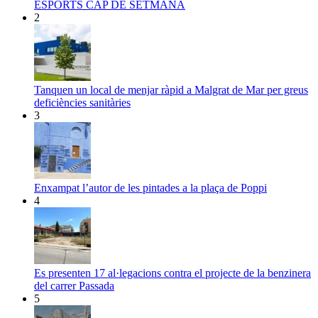
ESPORTS CAP DE SETMANA
2
Tanquen un local de menjar ràpid a Malgrat de Mar per greus
deficiències sanitàries
3
Enxampat l’autor de les pintades a la plaça de Poppi
4
Es presenten 17 al·legacions contra el projecte de la benzinera
del carrer Passada
5