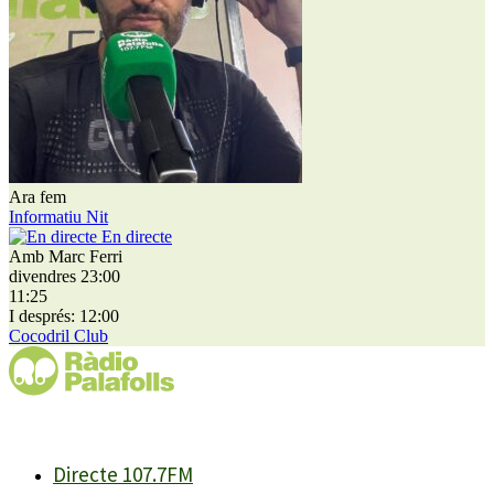
Ara fem
Informatiu Nit
En directe
Amb Marc Ferri
divendres 23:00
11:25
I després: 12:00
Cocodril Club
Directe 107.7FM