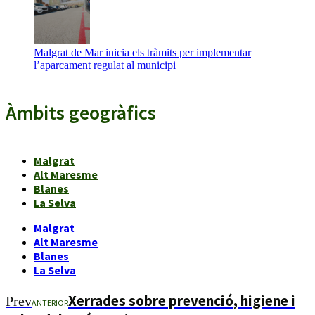
Malgrat de Mar inicia els tràmits per implementar
l’aparcament regulat al municipi
Àmbits geogràfics
Malgrat
Alt Maresme
Blanes
La Selva
Malgrat
Alt Maresme
Blanes
La Selva
Xerrades sobre prevenció, higiene i
Prev
ANTERIOR