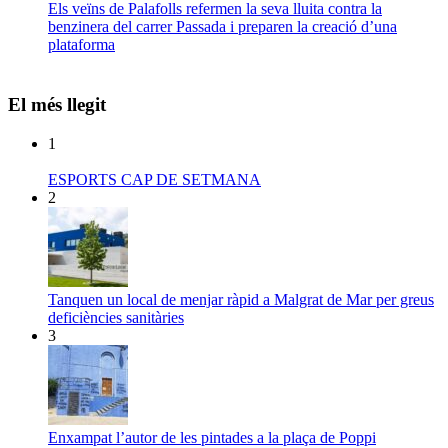
Els veïns de Palafolls refermen la seva lluita contra la
benzinera del carrer Passada i preparen la creació d’una
plataforma
El més llegit
1
ESPORTS CAP DE SETMANA
2
Tanquen un local de menjar ràpid a Malgrat de Mar per greus
deficiències sanitàries
3
Enxampat l’autor de les pintades a la plaça de Poppi