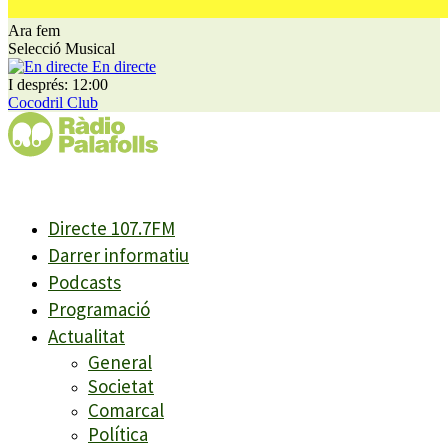
Ara fem
Selecció Musical
En directe
I després: 12:00
Cocodril Club
Directe 107.7FM
Darrer informatiu
Podcasts
Programació
Actualitat
General
Societat
Comarcal
Política