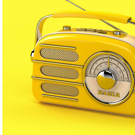
Malgrat seguirà de prop la tasca de neteja dels
carrers a la matinada. Ho farà per evitar que es
puguin repetir agressions com la que va patir
dissabte a primera hora, un operari de l’empresa
Coptalia, que estava escombrant a la zona del carrer
St Esteve.
El consistori malgratenc, la Policia i l’empresa s’han
reunit aquesta setmana per intentar reforçar la
seguretat del servei amb petites actuacions.
Sigui com sigui, l’alcalde de Malgrat, Joan Mercader,
assegura que l’agressió és un fet aïllat.
En canvi el mitjà local, el malgratenc.cat assegurava
que ja hi ha hagut altres agressions físiques i verbals a
personal d’aquesta empresa.