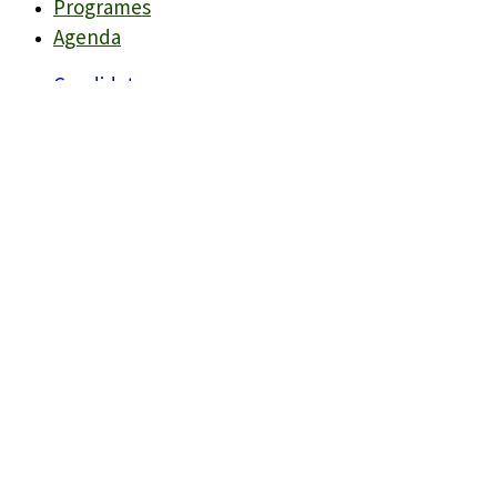
Programes
Agenda
Candidats
Llistes
Darreres Notícies
Programes
Agenda