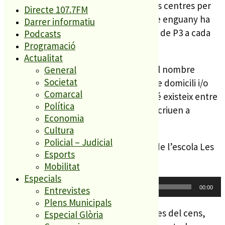
Aquest cens és una xifra que serveix als centres per
Directe 107.7FM
orientar-se en les previsions, i tot i que enguany ha
Darrer informatiu
baixat es continuen oferint dues línies de P3 a cada
Podcasts
Programació
escola.
Actualitat
Malgrat tot, cal tenir en compte que el nombre
General
Societat
d’alumnes pot variar, degut a canvis de domicili i/o
Comarcal
nouvinguts al municipi, així com també existeix entre
Política
un 7 i un 10% d’alumnes que es presincriuen a
Economia
l’escola concertada.
Cultura
Policial – Judicial
Ho explica Maribel Queralt, directora de l’escola Les
Esports
Ferreries.
Mobilitat
Especials
Reproductor
00:00
00:00
Entrevistes
d'àudio
Plens Municipals
Enguany ha baixat el nombre d’alumnes del cens,
Especial Glòria