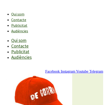
Vés
al
contingut
Qui som
Contacte
Publicitat
Audiències
Qui som
Contacte
Publicitat
Audiències
Facebook
Instagram
Youtube
Telegram