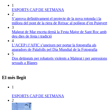
1
ESPORTS CAP DE SETMANA
2
S’aprova definitivament el projecte de la nova rotonda i la
millora del pont de la riera de Reixac al polígon d’en Puigvert
3
Malgrat de Mar enceta demà la Festa Major de Sant Roc amb
deu dies de festa i tradició
4
L’ACEP i l’AFIC s’uneixen per portar la fotografia als
aparadors de Palafolls pel Dia Mundial de la Fotografia
5
Dos detinguts per robatoris violents a Malgrat i per agressions
sexuals a Blanes
El més llegit
1
ESPORTS CAP DE SETMANA
2