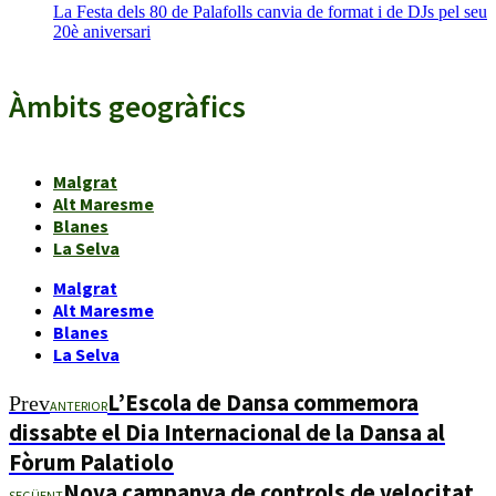
La Festa dels 80 de Palafolls canvia de format i de DJs pel seu
20è aniversari
Àmbits geogràfics
Malgrat
Alt Maresme
Blanes
La Selva
Malgrat
Alt Maresme
Blanes
La Selva
L’Escola de Dansa commemora
Prev
ANTERIOR
dissabte el Dia Internacional de la Dansa al
Fòrum Palatiolo
Nova campanya de controls de velocitat
SEGÜENT