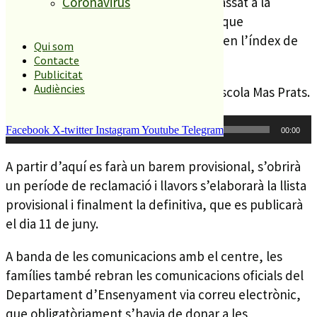
que ha passat del centenar de l’any passat a la
Coronavirus
setantena d’aquest curs. Una baixada que
principalment s’explica per la baixada en l’índex de
Qui som
natalitat.
Contacte
Publicitat
Audiències
Laura Duarte és la cap d’estudis de l’escola Mas Prats.
Reproductor
Facebook
X-twitter
Instagram
Youtube
Telegram
00:00
00:00
d'àudio
A partir d’aquí es farà un barem provisional, s’obrirà
un període de reclamació i llavors s’elaborarà la llista
provisional i finalment la definitiva, que es publicarà
el dia 11 de juny.
A banda de les comunicacions amb el centre, les
famílies també rebran les comunicacions oficials del
Departament d’Ensenyament via correu electrònic,
que obligatòriament s’havia de donar a les