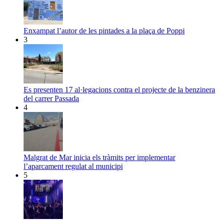
Enxampat l’autor de les pintades a la plaça de Poppi
3
Es presenten 17 al·legacions contra el projecte de la benzinera
del carrer Passada
4
Malgrat de Mar inicia els tràmits per implementar
l’aparcament regulat al municipi
5