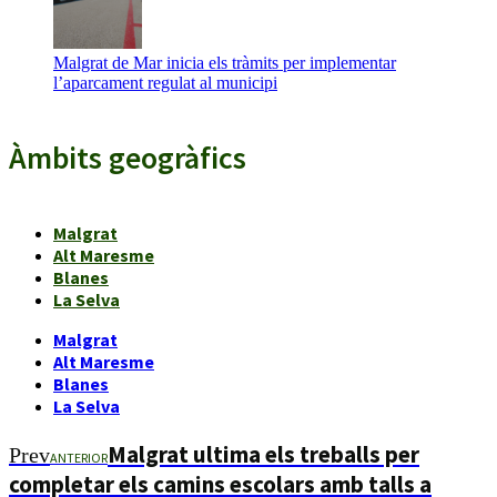
Malgrat de Mar inicia els tràmits per implementar
l’aparcament regulat al municipi
Àmbits geogràfics
Malgrat
Alt Maresme
Blanes
La Selva
Malgrat
Alt Maresme
Blanes
La Selva
Malgrat ultima els treballs per
Prev
ANTERIOR
completar els camins escolars amb talls a