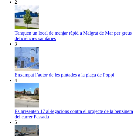
2
Tanquen un local de menjar ràpid a Malgrat de Mar per greus
deficiències sanitàries
3
Enxampat l’autor de les pintades a la plaça de Poppi
4
Es presenten 17 al·legacions contra el projecte de la benzinera
del carrer Passada
5