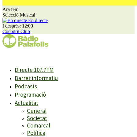
Ara fem
Selecció Musical
En directe
I després: 12:00
Cocodril Club
Directe 107.7FM
Darrer informatiu
Podcasts
Programació
Actualitat
General
Societat
Comarcal
Política