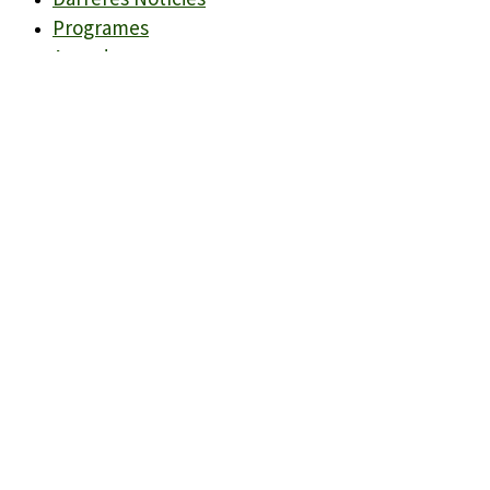
Programes
Agenda
Candidats
Llistes
Darreres Notícies
Programes
Agenda