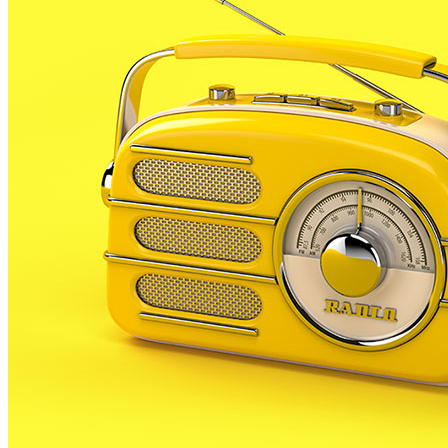
lleu.
Segons ha informat la Policia Local de Palafolls, pels
volts de dos quarts d’11 de la nit es va rebre una
trucada alertant, en un inici, d’un accident a la zona
del Bershka.
La informació que alertava de l’accident la va donar
un dels ferits, i va portar a una confusió inicial, ja que
els diversos efectius d’emergències van desplaçar-se
fins a l’indret proper a aquesta indústria sense trobar
rastre de cap accident.
Gràcies a les comunicacions posteriors entre la Policia
i la persona alertant es va poder determinar que el
sinistre s’havia produït realment a la carretera B-
6001, a l’alçada del Pont d’en Pixota.