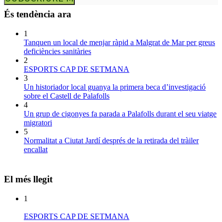
És tendència ara
1
Tanquen un local de menjar ràpid a Malgrat de Mar per greus
deficiències sanitàries
2
ESPORTS CAP DE SETMANA
3
Un historiador local guanya la primera beca d’investigació
sobre el Castell de Palafolls
4
Un grup de cigonyes fa parada a Palafolls durant el seu viatge
migratori
5
Normalitat a Ciutat Jardí després de la retirada del tràiler
encallat
El més llegit
1
ESPORTS CAP DE SETMANA