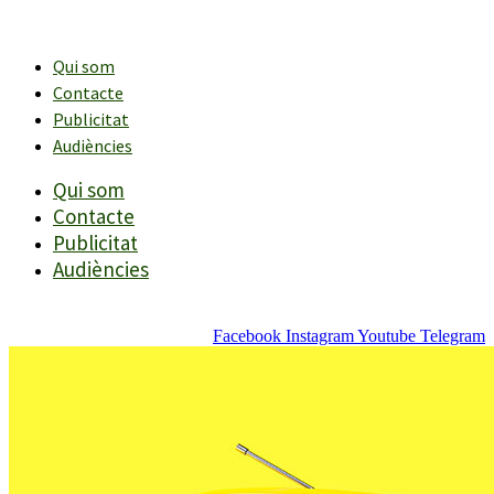
Vés
al
contingut
Qui som
Contacte
Publicitat
Audiències
Qui som
Contacte
Publicitat
Audiències
Facebook
Instagram
Youtube
Telegram