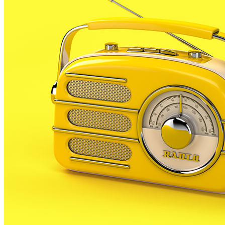
REDACCIÓ
25 ABRIL, 2023
El passat dijous 20 d’abril, l’Ajuntament de Palafolls
va aprovar la moció presentada per ERC que insta a
les administracions a recolzar la continuïtat dels
Centres especials de treball (CET) de Catalunya.
Els CETs son empreses que asseguren treball
remunerat a persones amb discapacitat a més de
garantir la seva integració al món laboral.
Concretament, la moció insta a garantir la subvenció
del salari mínim interprofessional del personal dels
centres, a incrementar els recursos destinats i
garantir la seva viabilitat econòmica, entre d’altres