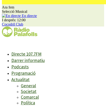
Ara fem
Selecció Musical
En directe
I després: 12:00
Cocodril Club
Directe 107.7FM
Darrer informatiu
Podcasts
Programació
Actualitat
General
Societat
Comarcal
Política