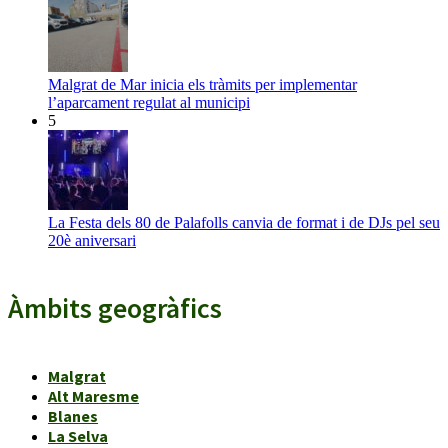
Malgrat de Mar inicia els tràmits per implementar
l’aparcament regulat al municipi
5
La Festa dels 80 de Palafolls canvia de format i de DJs pel seu
20è aniversari
Àmbits geogràfics
Malgrat
Alt Maresme
Blanes
La Selva