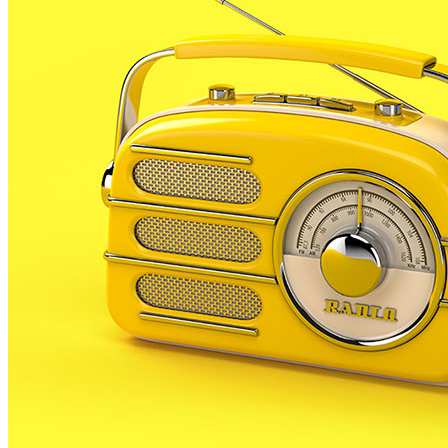
Convoquen el ple extraordinari pel sorteig dels
membres de les meses electorals el 23J
DC 21 JUNY 23
El pròxim 22 de juny, la Sala de Plens de l’Ajuntament
de Palafolls acull una nova sessió del ple municipal.
En aquest cas, es tracta de la sessió extraordinària
per sortejar qui seran els representants de les meses
electorals el...
Ja es pot demanar el vot per correu per a les
eleccions generals
DV 2 JUNY 23