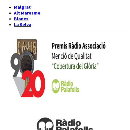
Malgrat
Alt Maresme
Blanes
La Selva