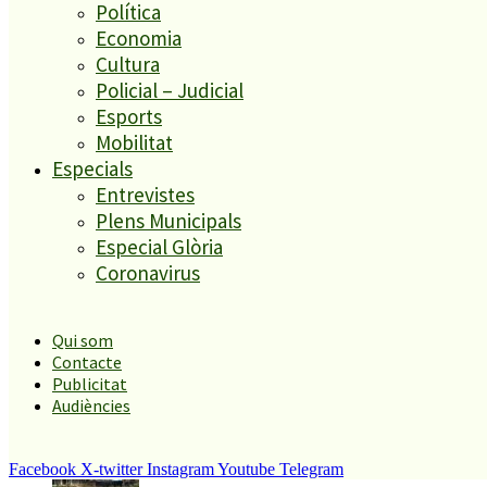
Política
Economia
El més llegit
Cultura
Policial – Judicial
1
Esports
ESPORTS CAP DE SETMANA
Mobilitat
2
Especials
Entrevistes
Plens Municipals
Especial Glòria
Tanquen un local de menjar ràpid a Malgrat de Mar per greus
Coronavirus
deficiències sanitàries
3
Qui som
Contacte
Publicitat
Audiències
Enxampat l’autor de les pintades a la plaça de Poppi
4
Facebook
X-twitter
Instagram
Youtube
Telegram