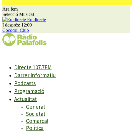
Ara fem
Selecció Musical
En directe
I després: 12:00
Cocodril Club
Directe 107.7FM
Darrer informatiu
Podcasts
Programació
Actualitat
General
Societat
Comarcal
Política