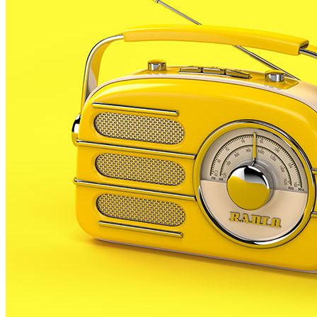
DC 8 JUNY 22
Avui dimecres s’obra el termini per sol·licitar el bo de
250€ mensuals per facilitar el lloguer per a joves
d’entre 18 i 35 anys que siguin titulars. L’ajut es pot
atorgar per un període màxim de dos anys. Qui
vulgui...
L’Ajuntament repensa l’Skate Park i hi posarà una
guingueta a l’estiu
DV 7 MAIG 21
L’espai conegut com l’Skate Park està tancat al
públic des de fa uns mesos arran de les mesures anti-
Covid, però la intenció de l’Ajuntament de Palafolls