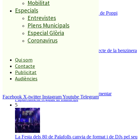
Mobilitat
Especials
Enxampat l’autor de les pintades a la plaça de Poppi
Entrevistes
3
Plens Municipals
Especial Glòria
Coronavirus
Es presenten 17 al·legacions contra el projecte de la benzinera
del carrer Passada
Qui som
4
Contacte
Publicitat
Audiències
Malgrat de Mar inicia els tràmits per implementar
Facebook
X-twitter
Instagram
Youtube
Telegram
l’aparcament regulat al municipi
5
La Festa dels 80 de Palafolls canvia de format i de DJs pel seu