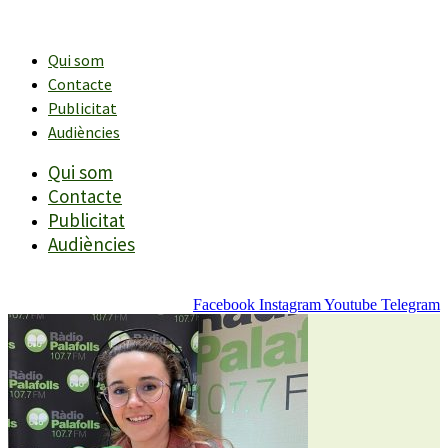
Vés
al
contingut
Qui som
Contacte
Publicitat
Audiències
Qui som
Contacte
Publicitat
Audiències
Facebook
Instagram
Youtube
Telegram