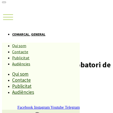
COMARCAL
,
GENERAL
Qui som
Detenen sis persones
Contacte
Publicitat
relacionades amb un robatori de
Audiències
Qui som
marihuana a Tordera
Contacte
Publicitat
Compartiu aquesta història
Audiències
Facebook
Instagram
Youtube
Telegram
Foto: Ajuntament de Tordera