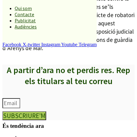
salut pública, mentre que els altres tres se’ls
Qui som
considera presumptes autors d’un delicte de robatori
Contacte
Publicitat
amb violència i intimidació. Finalment, aquest
Audiències
dimecres els detinguts van passar a disposició judicial
davant del Jutjat d’Instrucció en funcions de guàrdia
Facebook
X-twitter
Instagram
Youtube
Telegram
d’Arenys de Mar.
A partir d’ara no et perdis res. Rep
els titulars al teu correu
SUBSCRIURE’M
És tendència ara