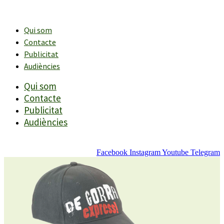
Vés
al
contingut
Qui som
Contacte
Publicitat
Audiències
Qui som
Contacte
Publicitat
Audiències
Facebook
Instagram
Youtube
Telegram