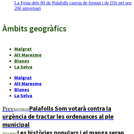
La Festa dels 80 de Palafolls canvia de format i de DJs pel seu
20è aniversari
Àmbits geogràfics
Malgrat
Alt Maresme
Blanes
La Selva
Malgrat
Alt Maresme
Blanes
La Selva
Palafolls Som votarà contra la
Prev
ANTERIOR
urgència de tractar les ordenances al ple
municipal
Les històries populars i el manga seran
SEGÜENT