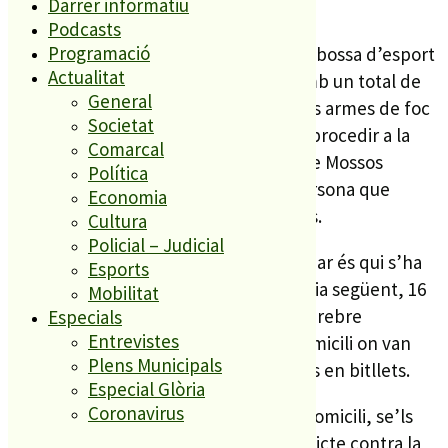
Darrer informatiu
marihuana.
Podcasts
Programació
Els assaltants tenien ja preparada una bossa d’esport
Actualitat
amb quatre embalatges a l’interior amb un total de
General
2.469g de cabdells de marihuana i dues armes de foc
Societat
curtes. És per això que els agents van procedir a la
Comarcal
detenció de cinc persones mentre que Mossos
Política
d’Esquadra van detenir una sisena persona que
Economia
també estava relacionada amb els fets.
Cultura
Policial – Judicial
La Unitat d’Investigació d’Arenys de Mar és qui s’ha
Esports
fet càrrec de la instrucció del cas i el dia següent, 16
Mobilitat
d’octubre, els dos cossos policials van rebre
Especials
Entrevistes
l’autorització judicial per accedir al domicili on van
Plens Municipals
trobar 722 g de marihuana i 2.765 euros en bitllets.
Especial Glòria
Coronavirus
Tres dels detinguts, que vivien en el domicili, se’ls
considera presumptes autors d’un delicte contra la