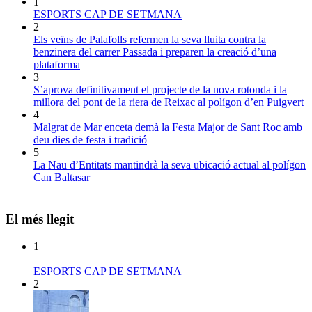
1
ESPORTS CAP DE SETMANA
2
Els veïns de Palafolls refermen la seva lluita contra la
benzinera del carrer Passada i preparen la creació d’una
plataforma
3
S’aprova definitivament el projecte de la nova rotonda i la
millora del pont de la riera de Reixac al polígon d’en Puigvert
4
Malgrat de Mar enceta demà la Festa Major de Sant Roc amb
deu dies de festa i tradició
5
La Nau d’Entitats mantindrà la seva ubicació actual al polígon
Can Baltasar
El més llegit
1
ESPORTS CAP DE SETMANA
2