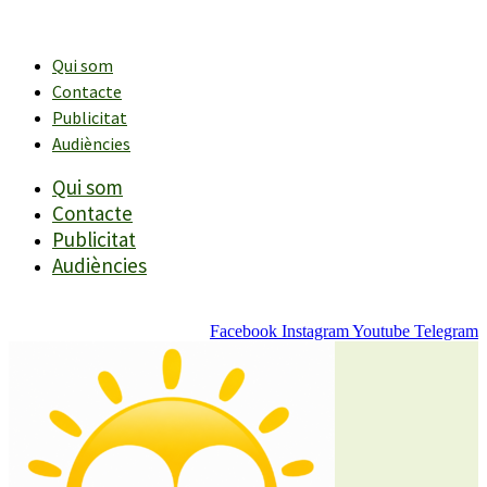
Vés
al
contingut
Qui som
Contacte
Publicitat
Audiències
Qui som
Contacte
Publicitat
Audiències
Facebook
Instagram
Youtube
Telegram