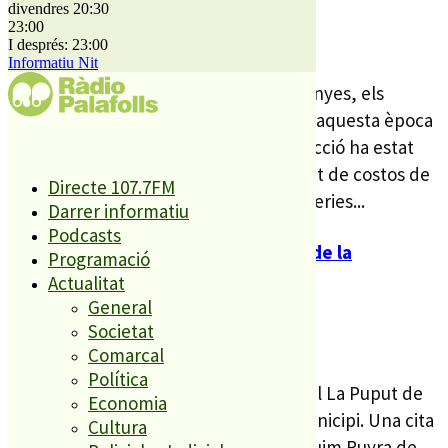
divendres 20:30
23:00
DJ 3 NOV. 22
I després: 23:00
Informatiu Nit
Com cada tardor, a banda de les castanyes, els
panellets són un dels protagonistes d’aquesta època
de l’any. Enguany, però, la seva producció ha estat
condicionada per la inflació i l’augment de costos de
Directe 107.7FM
producció. És així com algunes pastisseries...
Darrer informatiu
Podcasts
La Puput organitza una nova edició de la
Programació
Castanyada
Actualitat
General
Societat
DC 26 OCT. 22
Comarcal
Política
Fa més de 30 anys que l’entitat cultural La Puput de
Economia
Palafolls organitza la castanyada al municipi. Una cita
Cultura
que, any rere any, omple el parc Joaquim Ruyra de