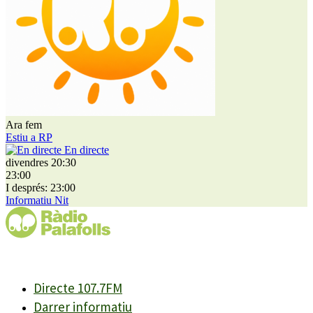
Ara fem
Estiu a RP
En directe
divendres 20:30
23:00
I després: 23:00
Informatiu Nit
Directe 107.7FM
Darrer informatiu