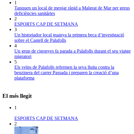
1
Tanquen un local de menjar ràpid a Malgrat de Mar per greus
deficiències sanitàries
2
ESPORTS CAP DE SETMANA
3
Un historiador local guanya la primera beca d’investigació
sobre el Castell de Palafolls
4
Un grup de cigonyes fa parada a Palafolls durant el seu viatge
migratori
5
Els veïns de Palafolls refermen la seva lluita contra la
benzinera del carrer Passada i preparen la creació d’una
plataforma
El més llegit
1
ESPORTS CAP DE SETMANA
2