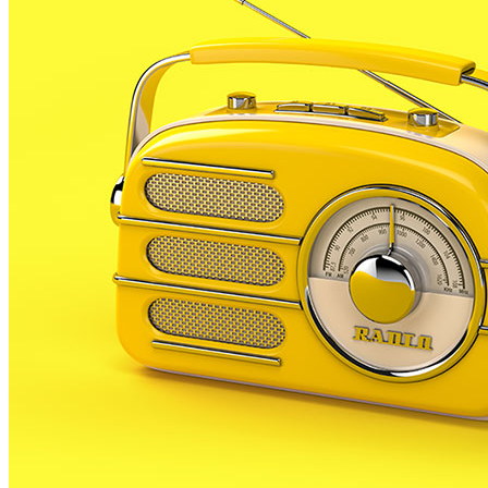
Aquesta setmana s’han reunit a BCN el director
general de Sostenibilitat de la Costa i del Mar del
Ministeri d’Agricultura, Alimentació i Medi Ambient,
Pablo Saavedra, amb representants de la Generalitat
per tal de buscar solucions definitives a l’erosió de la
costa del Maresme.
La construcció de ports i la reducció de l’aportació de
sediments de rieres i de la Tordera, estan provocant
el desgast de les platges del litoral comarcal. En
alguns punts, ja no queda sorra i les onades piquen
directament sobre les pedres de protecció de la via
ferroviària, sobretot al baix Maresme.