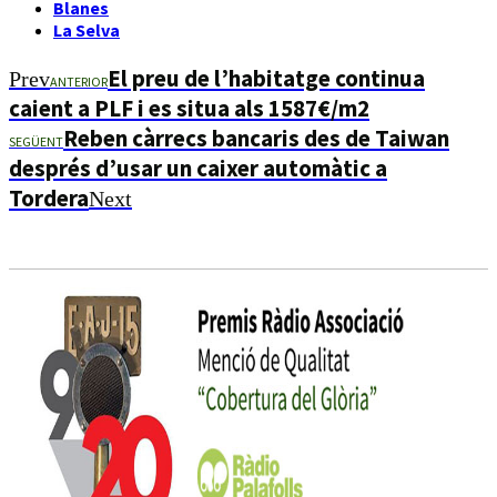
Blanes
La Selva
El preu de l’habitatge continua
Prev
ANTERIOR
caient a PLF i es situa als 1587€/m2
Reben càrrecs bancaris des de Taiwan
SEGÜENT
després d’usar un caixer automàtic a
Tordera
Next