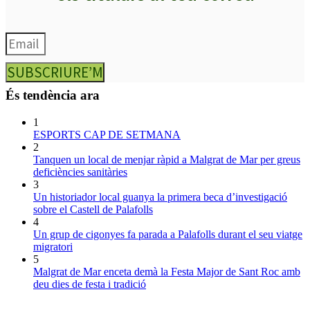
SUBSCRIURE’M
És tendència ara
1
ESPORTS CAP DE SETMANA
2
Tanquen un local de menjar ràpid a Malgrat de Mar per greus
deficiències sanitàries
3
Un historiador local guanya la primera beca d’investigació
sobre el Castell de Palafolls
4
Un grup de cigonyes fa parada a Palafolls durant el seu viatge
migratori
5
Malgrat de Mar enceta demà la Festa Major de Sant Roc amb
deu dies de festa i tradició