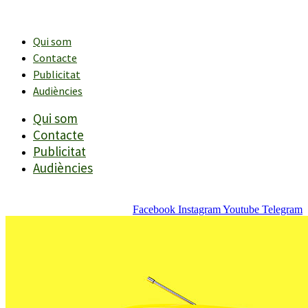
Vés
al
contingut
Qui som
Contacte
Publicitat
Audiències
Qui som
Contacte
Publicitat
Audiències
Facebook
Instagram
Youtube
Telegram