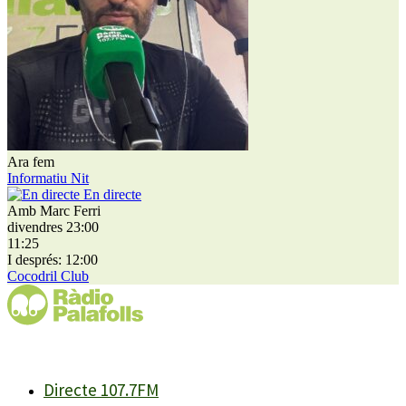
Ara fem
Informatiu Nit
En directe
Amb Marc Ferri
divendres 23:00
11:25
I després: 12:00
Cocodril Club
Directe 107.7FM