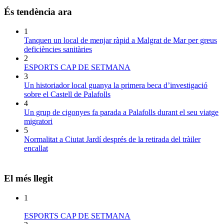
És tendència ara
1
Tanquen un local de menjar ràpid a Malgrat de Mar per greus
deficiències sanitàries
2
ESPORTS CAP DE SETMANA
3
Un historiador local guanya la primera beca d’investigació
sobre el Castell de Palafolls
4
Un grup de cigonyes fa parada a Palafolls durant el seu viatge
migratori
5
Normalitat a Ciutat Jardí després de la retirada del tràiler
encallat
El més llegit
1
ESPORTS CAP DE SETMANA