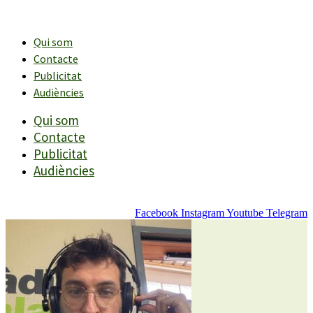
Vés
al
contingut
Qui som
Contacte
Publicitat
Audiències
Qui som
Contacte
Publicitat
Audiències
Facebook
Instagram
Youtube
Telegram