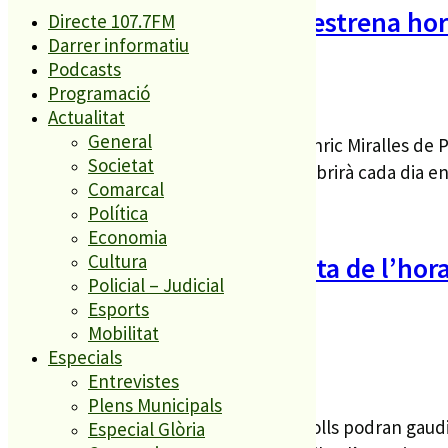
La biblioteca de Palafolls estrena hor
Directe 107.7FM
Darrer informatiu
Podcasts
DG 25 SET. 22
Programació
Actualitat
General
Des d’aquesta setmana la Biblioteca Enric Miralles de P
Societat
d’hivern. A partir d’aquesta setmana obrirà cada dia e
Comarcal
vespre, excepte els dijous que...
Política
Economia
Cultura
La natura és la protagonista de l’hora
Policial – Judicial
Biblioteca
Esports
Mobilitat
Especials
DL 19 SET. 22
Entrevistes
Plens Municipals
Aquesta tarda, els més petits de Palafolls podran gaudi
Especial Glòria