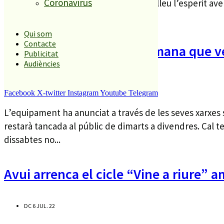
Coronavirus
conte ‘Jully Papallona’ que posa en relleu l’esperit av
per la natura. I, d’altra banda, faran...
Qui som
Contacte
La Biblioteca tanca la setmana que v
Publicitat
Audiències
DT 9 AG. 22
Facebook
X-twitter
Instagram
Youtube
Telegram
L’equipament ha anunciat a través de les seves xarxes s
restarà tancada al públic de dimarts a divendres. Cal te
dissabtes no...
Avui arrenca el cicle “Vine a riure”
DC 6 JUL. 22