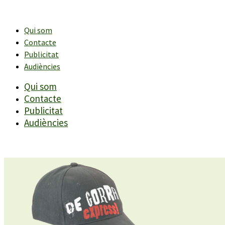
Vés
al
contingut
Qui som
Contacte
Publicitat
Audiències
Qui som
Contacte
Publicitat
Audiències