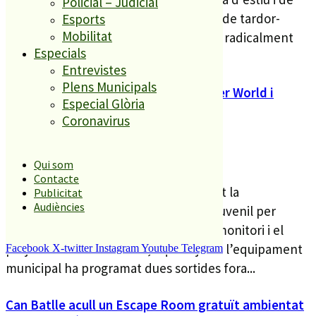
Policial – Judicial
Festa Major. Avui s’inicia la temporada de tardor-
Esports
Mobilitat
hivern que canvia la seva programació radicalment
Especials
en...
Entrevistes
Plens Municipals
Els joves de Can Batlle visitaran Water World i
Especial Glòria
PortAventura aquest estiu
Coronavirus
DL 26 JUNY 23
Qui som
Contacte
El Local Jove de Can Batlle ha anunciat la
Publicitat
Audiències
programació de l’oferta lúdica i d’oci juvenil per
aquest estiu. A banda del Curs de Premonitori i el
projecte ‘Joves en Marxa’, aquest juliol l’equipament
Facebook
X-twitter
Instagram
Youtube
Telegram
municipal ha programat dues sortides fora...
Can Batlle acull un Escape Room gratuït ambientat