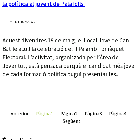
la política al jovent de Palafolls
DT 16 MAIG 23
Aquest divendres 19 de maig, el Local Jove de Can
Batlle acull la celebració del II Pa amb Tomàquet
Electoral. L’activitat, organitzada per l’Àrea de
Joventut, està pensada perquè el candidat més jove
de cada formació política pugui presentar les...
Anterior
Pàgina
1
Pàgina
2
Pàgina
3
Pàgina
4
Següent