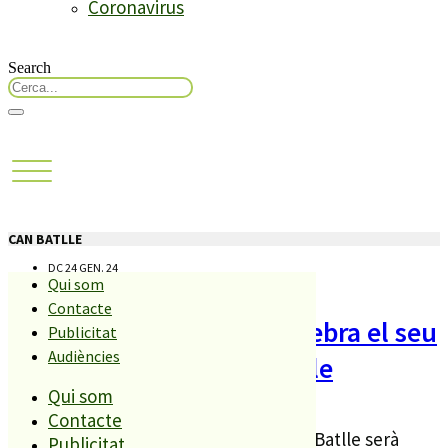
Coronavirus
Search
CAN BATLLE
DC 24 GEN. 24
Qui som
Contacte
MalAlt Maresme Punk celebra el seu
Publicitat
Audiències
primer concert a Can Batlle
Qui som
Contacte
Aquest dissabte, el Local Jove de Can Batlle serà
Publicitat