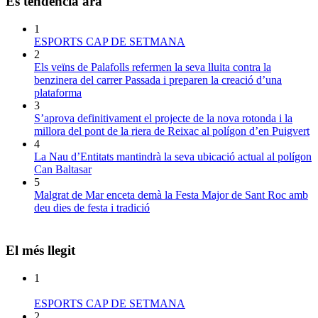
És tendència ara
1
ESPORTS CAP DE SETMANA
2
Els veïns de Palafolls refermen la seva lluita contra la
benzinera del carrer Passada i preparen la creació d’una
plataforma
3
S’aprova definitivament el projecte de la nova rotonda i la
millora del pont de la riera de Reixac al polígon d’en Puigvert
4
La Nau d’Entitats mantindrà la seva ubicació actual al polígon
Can Baltasar
5
Malgrat de Mar enceta demà la Festa Major de Sant Roc amb
deu dies de festa i tradició
El més llegit
1
ESPORTS CAP DE SETMANA
2