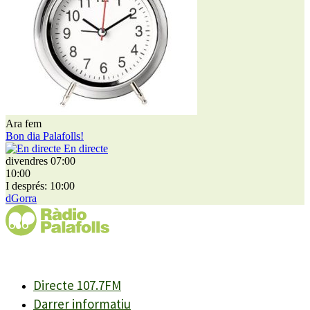
Ara fem
Bon dia Palafolls!
En directe
divendres 07:00
10:00
I després: 10:00
dGorra
Directe 107.7FM
Darrer informatiu