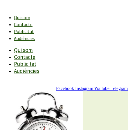
Vés
al
contingut
Qui som
Contacte
Publicitat
Audiències
Qui som
Contacte
Publicitat
Audiències
Facebook
Instagram
Youtube
Telegram