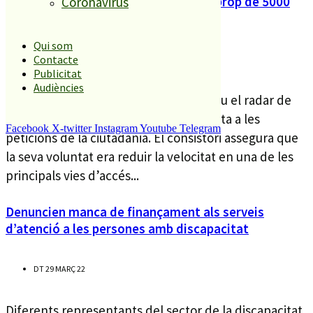
Lloret retirarà el radar que va posar prop de 5000
Coronavirus
multes en un mes
Qui som
Contacte
DT 29 MARÇ 22
Publicitat
Audiències
L’Ajuntament de Lloret retirarà en breu el radar de
l’avinguda Vila de Blanes com a resposta a les
Facebook
X-twitter
Instagram
Youtube
Telegram
peticions de la ciutadania. El consistori assegura que
la seva voluntat era reduir la velocitat en una de les
principals vies d’accés...
Denuncien manca de finançament als serveis
d’atenció a les persones amb discapacitat
DT 29 MARÇ 22
Diferents representants del sector de la discapacitat