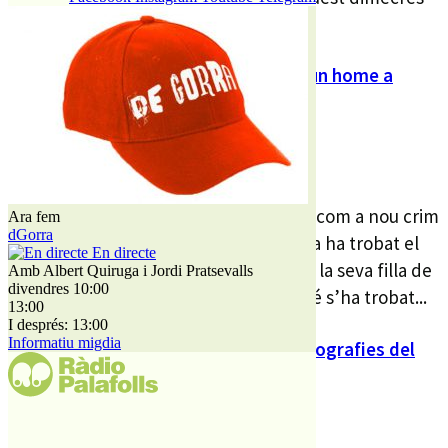
hi havia...
Investiguen la mort de dues dones i un home a
Lloret
DC 20 ABR. 22
Els Mossos d’Esquadra ho investiguen com a nou crim
Ara fem
dGorra
violència de gènere. La policia catalana ha trobat el
En directe
cos sense vida d’una dona de 53 anys i la seva filla de
Amb Albert Quiruga i Jordi Pratsevalls
divendres 10:00
16 a l’interior del seu habitatge. També s’ha trobat...
13:00
I després: 13:00
Informatiu migdia
Blanes i Santa Susanna recuperen fotografies del
seu passat
DC 13 ABR. 22