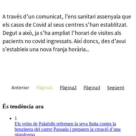
A través d’un comunicat, l’ens sanitari assenyala que
els casos de Covid al seus centres s’han establitzat.
Degut a això, ja s’ha ampliat l’horari de visites als
pacients no covid ingressats. Així doncs, des d’avui
s’estableix una nova franja horària...
Anterior
Pàgina
1
Pàgina
2
Pàgina
3
Següent
És tendència ara
1
Els veïns de Palafolls refermen la seva lluita contra la
benzinera del carrer Passada i preparen la creació d’una
plataforma