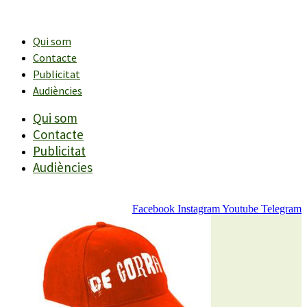
Vés
al
contingut
Qui som
Contacte
Publicitat
Audiències
Qui som
Contacte
Publicitat
Audiències
Facebook
Instagram
Youtube
Telegram