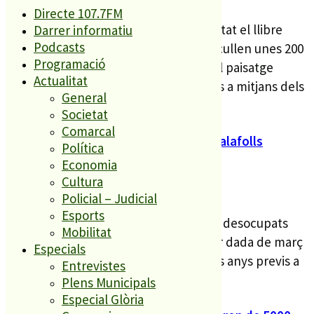
Directe 107.7FM
Aquesta passada setmana s’ha presentat el llibre
Darrer informatiu
Podcasts
“Blanes Desaparegut” en el que es recullen unes 200
Programació
fotografies que mostren la societat i el paisatge
Actualitat
blanenc des de finals del segle XIX fins a mitjans dels
General
anys 60 amb documents imatges...
Societat
Comarcal
El març es tanca amb 547 aturats a Palafolls
Política
Economia
Cultura
DT 5 ABR. 22
Policial – Judicial
Esports
Són 17 persones menys a les llistes de desocupats
Mobilitat
que un mes abans i, de fet, és la millor dada de març
Especials
des del 2008 i xifres molt semblants als anys previs a
Entrevistes
la padèmia. Si ens fixem amb les...
Plens Municipals
Especial Glòria