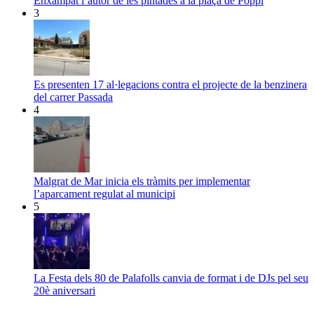
Enxampat l’autor de les pintades a la plaça de Poppi
3
Es presenten 17 al·legacions contra el projecte de la benzinera
del carrer Passada
4
Malgrat de Mar inicia els tràmits per implementar
l’aparcament regulat al municipi
5
La Festa dels 80 de Palafolls canvia de format i de DJs pel seu
20è aniversari